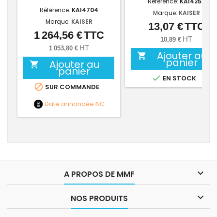
Référence:
KAI4253
Référence:
KAI4704
Marque:
KAISER
Marque:
KAISER
13,07 €
TTC
Prix
1 264,56 €
TTC
Prix
HT
10,89 €
HT
1 053,80 €
Ajouter au

panier
Ajouter au

panier

EN STOCK

SUR COMMANDE
Date annoncée
NC

A PROPOS DE MMF

NOS PRODUITS