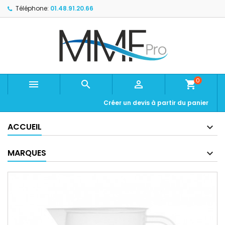
Téléphone:
01.48.91.20.66
0



shopping_cart
Créer un devis à partir du panier
ACCUEIL
MARQUES