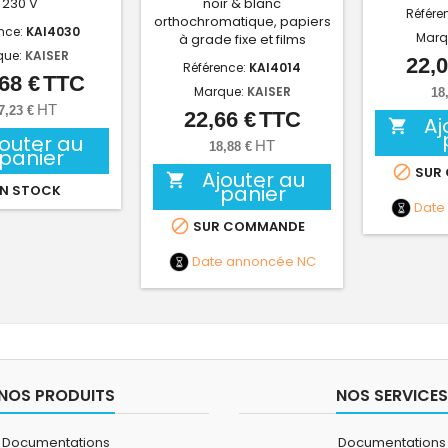
230 V
noir & blanc
Référe
orthochromatique, papiers
nce:
KAI4030
Marq
à grade fixe et films
que:
KAISER
22,0
Référence:
KAI4014
68 €
TTC
Prix
Marque:
KAISER
18
HT
7,23 €
22,66 €
TTC
Prix
Aj

jouter au
HT
18,88 €
panier

SUR
Ajouter au

panier
N STOCK
Date

SUR COMMANDE
Date annoncée
NC
NOS PRODUITS
NOS SERVICES
Documentations
Documentations