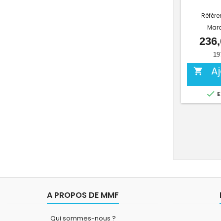
Référe
Mar
236,
19
A


E
A PROPOS DE MMF
Qui sommes-nous ?