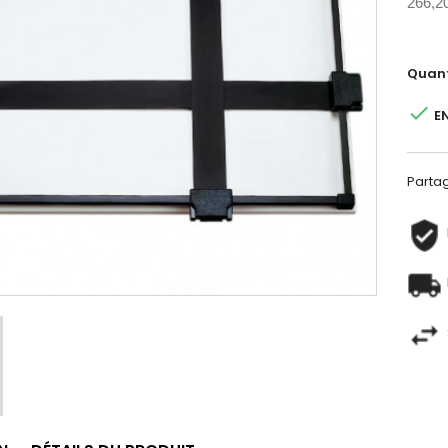
266,2
Quant

E
Parta