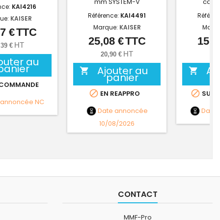
mm SYSTEM-V
carto
nce:
KAI4216
Référence:
KAI4491
Référe
ue:
KAISER
Marque:
KAISER
Marq
7 €
TTC
Prix
25,08 €
TTC
15,4
Prix
HT
,39 €
HT
20,90 €
12,
outer au
panier
Ajouter au
Aj


panier
 COMMANDE


EN REAPPRO
SUR 
 annoncée
NC
Date annoncée
Date
10/08/2026
CONTACT
MMF-Pro