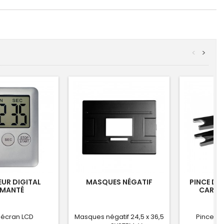
<
>
UR DIGITAL
MASQUES NÉGATIF
PINCE D'
IMANTÉ
CARTO
 écran LCD
Masques négatif 24,5 x 36,5
Pince d'