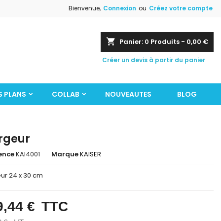
Bienvenue,
Connexion
ou
Créez votre compte
shopping_cart
Panier:
0
Produits - 0,00 €
Créer un devis à partir du panier
S PLANS
COLLAB
NOUVEAUTES
BLOG
rgeur
ence
KAI4001
Marque
KAISER
ur 24 x 30 cm
9,44 €
TTC