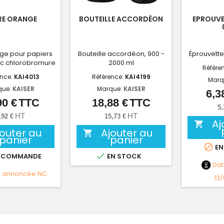
RE ORANGE
BOUTEILLE ACCORDÉON
EPROUVE
ange pour papiers
Bouteille accordéon, 900 -
Éprouvette
nc chlorobromure
2000 ml
Référe
ence:
KAI4013
Référence:
KAI4199
Marq
que:
KAISER
Marque:
KAISER
6,3
90 €
TTC
18,88 €
TTC
Prix
Prix
5,
HT
HT
,92 €
15,73 €
Aj

jouter au
Ajouter au

panier
panier

EN

 COMMANDE
EN STOCK
Da
e annoncée
NC
13