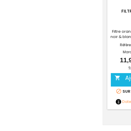
FILT
Filtre or
noir & bla
Référ
Mar
11,
9
A


SUR
Dat