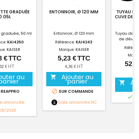
TTE GRADUÉE
ENTONNOIR, Ø 120 MM
TUYAU DE
0.05L
CUVE DE D
 graduée, 50 ml
Entonnoir, Ø 120 mm
Tuyau de l
de dével
nce:
KAI4250
Référence:
KAI4243
Référen
ue:
KAISER
Marque:
KAISER
Marq
8 €
TTC
5,23 €
TTC
Prix
Prix
52,2
HT
HT
32 €
4,36 €
43,
outer au
Ajouter au

panier
panier
Aj


 REAPPRO
SUR COMMANDE

EN
te annoncée
Date annoncée
NC
/08/2026