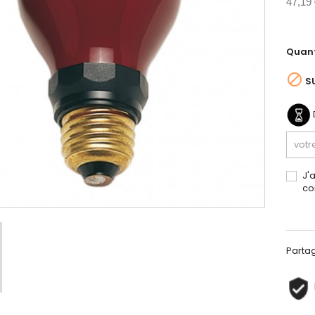
47,19
Quant

S
J'
co
Parta