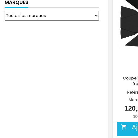
MARQUES
Coupe-f
fr
Référ
Marq
120,
10
A
