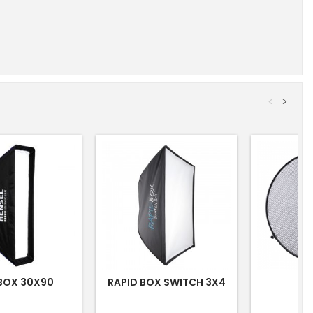
<
>
BOX 30X90
RAPID BOX SWITCH 3X4
A