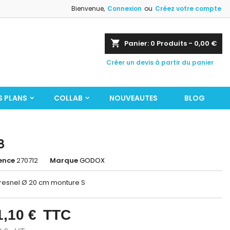
Bienvenue,
Connexion
ou
Créez votre compte
shopping_cart
Panier:
0
Produits - 0,00 €
Créer un devis à partir du panier
S PLANS
COLLAB
NOUVEAUTES
BLOG
8
ence
270712
Marque
GODOX
Fresnel Ø 20 cm monture S
1,10 €
TTC