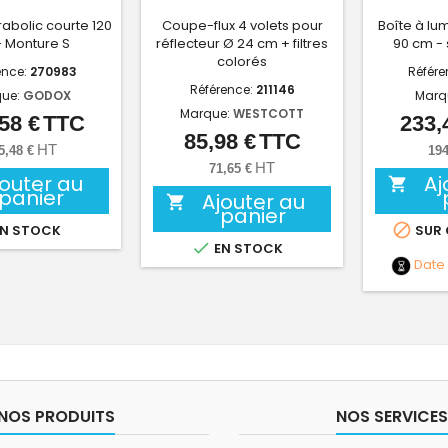
rabolic courte 120
Coupe-flux 4 volets pour
Boîte à lum
 Monture S
réflecteur Ø 24 cm + filtres
90 cm -
colorés
ence:
270983
Référe
Référence:
211146
ue:
GODOX
Marq
Marque:
WESTCOTT
58 €
TTC
233,
Prix
85,98 €
TTC
Prix
HT
5,48 €
194
HT
71,65 €
jouter au
Aj

panier
Ajouter au

panier

N STOCK
SUR

EN STOCK
Date
NOS PRODUITS
NOS SERVICES