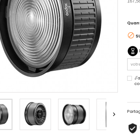
167,5
Quant

S
J'
co
Parta
