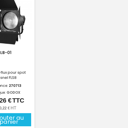
LB-01
lux pour spot
esnel FLS8
ence:
270713
ue:
GODOX
26 €
TTC
Prix
HT
0,22 €
jouter au
panier