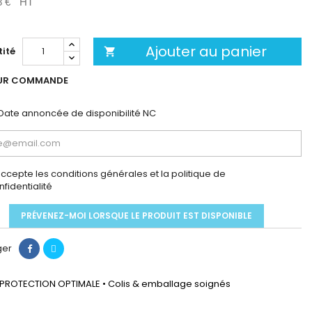
8 €
HT
Ajouter au panier
ité

UR COMMANDE
Date annoncée de disponibilité
NC
accepte les conditions générales et la politique de
nfidentialité
PRÉVENEZ-MOI LORSQUE LE PRODUIT EST DISPONIBLE
ger
PROTECTION OPTIMALE • Colis & emballage soignés