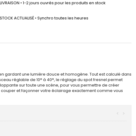
LIVRAISON • 1-2 jours ouvrés pour les produits en stock
STOCK ACTUALISÉ • Synchro toutes les heures
out en gardant une lumière douce et homogène. Tout est calculé dans
ceau réglable de 10° à 40°, le réglage du spot fresnel permet
eloppante sur toute une scène, pour vous permettre de créer
s de couper et façonner votre éclairage exactement comme vous
<
>