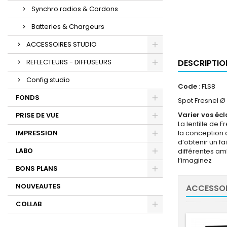
Synchro radios & Cordons
Batteries & Chargeurs
ACCESSOIRES STUDIO
REFLECTEURS - DIFFUSEURS
DESCRIPTIO
Config studio
Code
: FLS8
FONDS
Spot Fresnel Ø
Varier vos éc
PRISE DE VUE
La lentille de
IMPRESSION
la conception 
d’obtenir un f
LABO
différentes am
l’imaginez
BONS PLANS
NOUVEAUTES
ACCESSOI
COLLAB