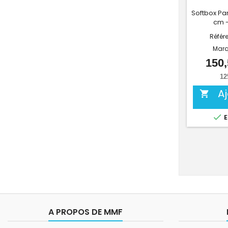
Softbox Pa
cm -
Référ
Marq
150,
12
A


E
A PROPOS DE MMF