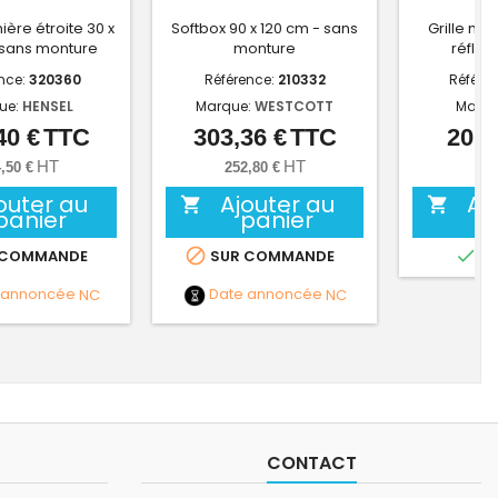
ière étroite 30 x
Softbox 90 x 120 cm - sans
Grille nid
 sans monture
monture
réflec
nce:
320360
Référence:
210332
Référe
ue:
HENSEL
Marque:
WESTCOTT
Marqu
40 €
TTC
303,36 €
TTC
20,1
Prix
Prix
HT
HT
,50 €
252,80 €
16,
outer au
Ajouter au
Aj


panier
panier


 COMMANDE
SUR COMMANDE
EN
 annoncée
NC
Date annoncée
NC
CONTACT