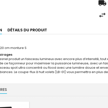
N
DÉTAILS DU PRODUIT
 20 cm monture S
lairages
 Fresnel produit un faisceau lumineux avec encore plus d’intensité, t
de ce façonneur pour maximiser la puissance lumineuse, avec un fais
aisceau spot ultra concentré ou flood avec une lumière douce et env
biances. Le coupe-flux à huit volets [LB-01] vous permettra en plu
RES