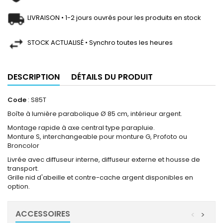
LIVRAISON • 1-2 jours ouvrés pour les produits en stock
STOCK ACTUALISÉ • Synchro toutes les heures
DESCRIPTION
DÉTAILS DU PRODUIT
Code
: S85T
Boîte à lumière parabolique Ø 85 cm, intérieur argent.
Montage rapide à axe central type parapluie.
Monture S, interchangeable pour monture G, Profoto ou
Broncolor
Livrée avec diffuseur interne, diffuseur externe et housse de
transport.
Grille nid d'abeille et contre-cache argent disponibles en
option.
ACCESSOIRES
<
>