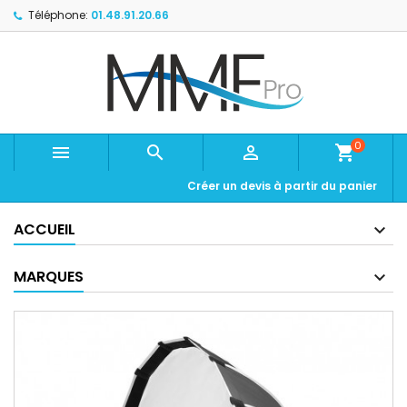
Téléphone:
01.48.91.20.66
0



shopping_cart
Créer un devis à partir du panier
ACCUEIL
MARQUES