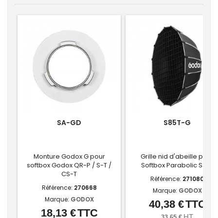
SA-GD
S85T-G
Monture Godox G pour
Grille nid d'abeille pour
softbox Godox QR-P / S-T /
Softbox Parabolic S85T
CS-T
Référence:
271080
Référence:
270668
Marque:
GODOX
Marque:
GODOX
40,38 €
TTC
Prix
18,13 €
TTC
Prix
HT
33,65 €