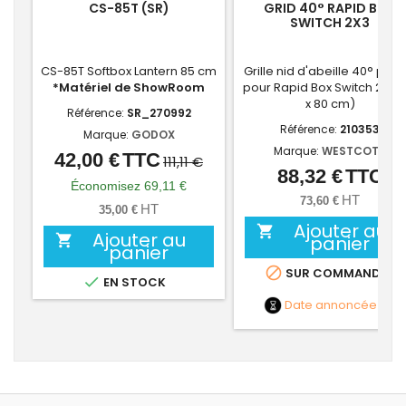
CS-85T (SR)
GRID 40° RAPID BOX
SWITCH 2X3
CS-85T Softbox Lantern 85 cm
Grille nid d'abeille 40° pliab
*Matériel de ShowRoom
pour Rapid Box Switch 2x3 (
x 80 cm)
Référence:
SR_270992
Référence:
210353
Marque:
GODOX
Marque:
WESTCOTT
42,00 €
TTC
Prix
Prix
111,11 €
88,32 €
TTC
Prix
de
Économisez 69,11 €
HT
73,60 €
base
HT
35,00 €
Ajouter au

Ajouter au

panier
panier

SUR COMMANDE

EN STOCK
Date annoncée
NC