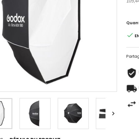
109,4
Quant

E
Parta
