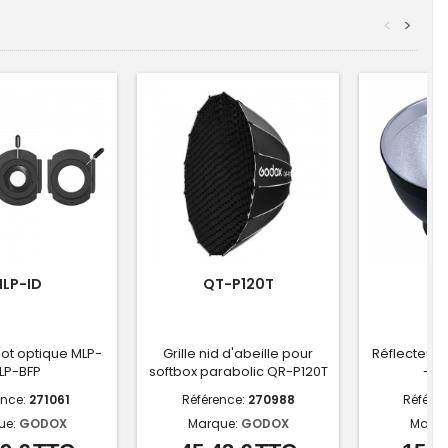
<
>
LP-ID
QT-P120T
A
spot optique MLP-
Grille nid d'abeille pour
Réflecteur 
LP-BFP
softbox parabolic QR-P120T
- M
ence:
271061
Référence:
270988
Référe
ue:
GODOX
Marque:
GODOX
Marqu