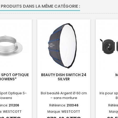
 PRODUITS DANS LA MÊME CATÉGORIE :
 SPOT OPTIQUE
BEAUTY DISH SWITCH 24
M
BOWENS*
SILVER
Spot Optique S-
Bol beauté Argent Ø 60 cm
Iris pour 
Bowens
– sans monture
B
ence:
211206
Référence:
210346
Référ
e:
WESTCOTT
Marque:
WESTCOTT
Marq