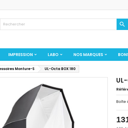

IMPRESSION
LABO
NOS MARQUES
BON
ssoires Monture-S
UL-Octa BOX 180
UL-
Référ
Boîte 
13