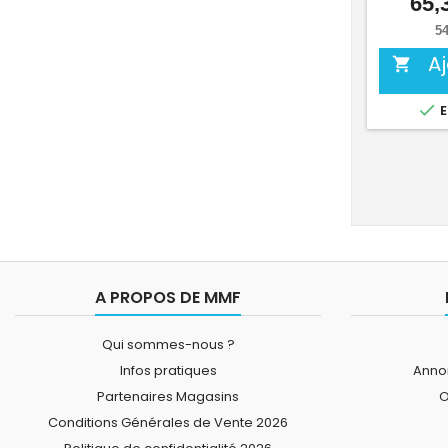
65,
54
A


E
A PROPOS DE MMF
Qui sommes-nous ?
Infos pratiques
Annon
Partenaires Magasins
O
Conditions Générales de Vente 2026