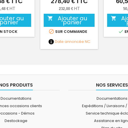
38 €
TTC
278,40 €
TTC
60,5
Prix
Prix
HT
HT
,48 €
232,00 €
50
jouter au
Ajouter au
Aj


panier
panier


N STOCK
SUR COMMANDE
E
Date annoncée
NC
NOS PRODUITS
NOS SERVICES
Documentations
Documentations
ces occasions clients
Expéditions / Livraisons /
ccasions - Démos
Service technique écl
Destockage
Assistance en lig