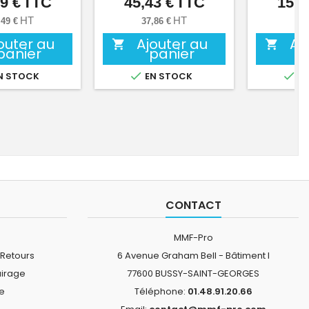
9 €
TTC
45,43 €
TTC
15,1
Prix
Prix
HT
HT
,49 €
37,86 €
12,
outer au
Ajouter au
Aj


panier
panier


N STOCK
EN STOCK
EN
CONTACT
MMF-Pro
 Retours
6 Avenue Graham Bell - Bâtiment I
airage
77600 BUSSY-SAINT-GEORGES
ne
Téléphone:
01.48.91.20.66