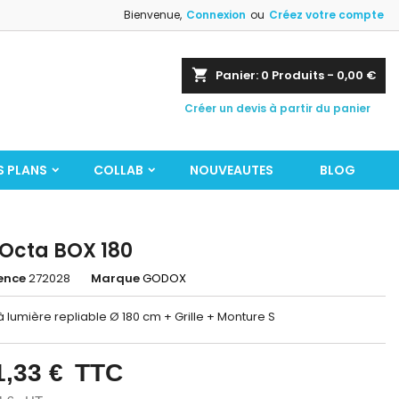
Bienvenue,
Connexion
ou
Créez votre compte
shopping_cart
Panier:
0
Produits - 0,00 €
Créer un devis à partir du panier
S PLANS
COLLAB
NOUVEAUTES
BLOG
Octa BOX 180
ence
272028
Marque
GODOX
à lumière repliable Ø 180 cm + Grille + Monture S
1,33 €
TTC