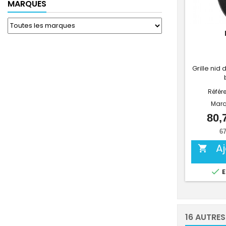
MARQUES
Grille nid 
Référ
Marq
80,
67
A


E
16 AUTRES