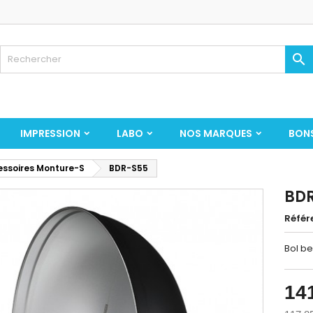

IMPRESSION
LABO
NOS MARQUES
BON
ssoires Monture-S
BDR-S55
BD
Référ
Bol b
14