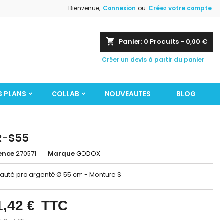
Bienvenue,
Connexion
ou
Créez votre compte
shopping_cart
Panier:
0
Produits - 0,00 €
Créer un devis à partir du panier
S PLANS
COLLAB
NOUVEAUTES
BLOG
R-S55
ence
270571
Marque
GODOX
eauté pro argenté Ø 55 cm - Monture S
1,42 €
TTC