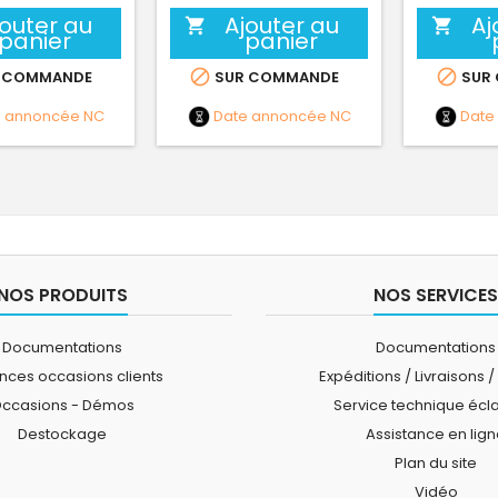
jouter au
Ajouter au
Aj


panier
panier


 COMMANDE
SUR COMMANDE
SUR
e annoncée
NC
Date annoncée
NC
Date
NOS PRODUITS
NOS SERVICES
Documentations
Documentations
ces occasions clients
Expéditions / Livraisons /
ccasions - Démos
Service technique écl
Destockage
Assistance en lig
Plan du site
Vidéo