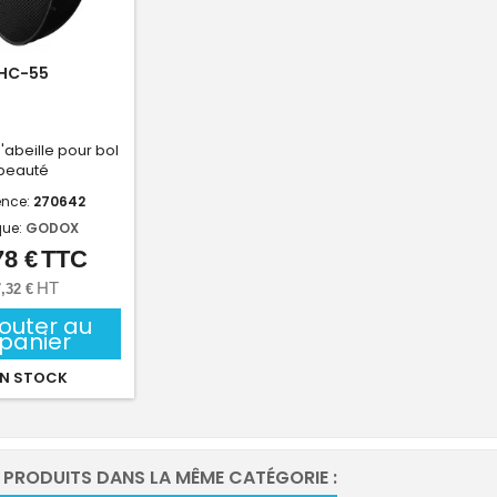
HC-55
d'abeille pour bol
beauté
ence:
270642
ue:
GODOX
78 €
TTC
Prix
HT
,32 €
jouter au
panier
N STOCK
 PRODUITS DANS LA MÊME CATÉGORIE :