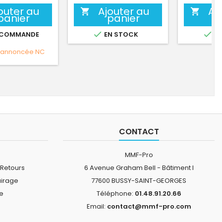
outer au
Ajouter au
Aj


panier
panier


 COMMANDE
EN STOCK
EN
 annoncée
NC
CONTACT
MMF-Pro
 Retours
6 Avenue Graham Bell - Bâtiment I
airage
77600 BUSSY-SAINT-GEORGES
ne
Téléphone:
01.48.91.20.66
Email:
contact@mmf-pro.com