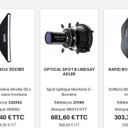
BOX 30X180
OPTICAL SPOT B LINDSAY
RAPID BO
ADLER
mière étroite 30 x
Spot optique Monture S-
Softbox 90
-
sans monture
Bowens
m
ence:
320362
Référence:
211189
Référ
que:
HENSEL
Marque:
WESTCOTT
Marque
40 €
TTC
681,60 €
TTC
303,
Prix
Prix
HT
HT
4,50 €
568,00 €
252