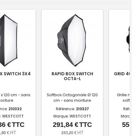
X SWITCH 3X4
RAPID BOX SWITCH
GRID 40° 
OCTA-L
 x 120 cm - sans
Softbox Octogonale Ø 120
Grille nid
onture
cm - sans monture
softbo
ence:
210332
Référence:
210327
Référe
:
WESTCOTT
Marque:
WESTCOTT
Marque
36 €
TTC
291,84 €
TTC
55,6
Prix
Prix
HT
HT
,80 €
243,20 €
46,