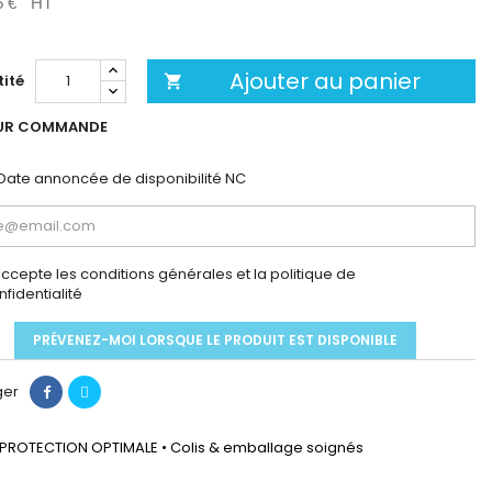
5 €
HT
Ajouter au panier
ité

UR COMMANDE
Date annoncée de disponibilité
NC
accepte les conditions générales et la politique de
nfidentialité
PRÉVENEZ-MOI LORSQUE LE PRODUIT EST DISPONIBLE
ger
PROTECTION OPTIMALE • Colis & emballage soignés