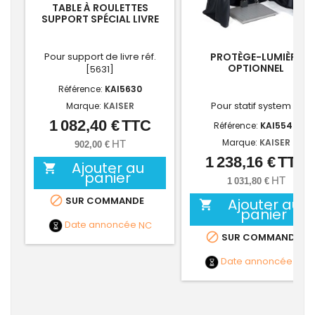
TABLE À ROULETTES
SUPPORT SPÉCIAL LIVRE
Pour support de livre réf.
PROTÈGE-LUMIÈRE
OPTIONNEL
[5631]
Référence:
KAI5630
Pour statif system R1
Marque:
KAISER
1 082,40 €
TTC
Prix
Référence:
KAI5549
Marque:
KAISER
HT
902,00 €
1 238,16 €
TTC
Prix
Ajouter au

panier
HT
1 031,80 €

SUR COMMANDE
Ajouter au

panier
Date annoncée
NC

SUR COMMANDE
Date annoncée
NC