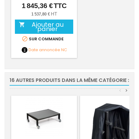
1 845,36 €
TTC
Prix
HT
1 537,80 €
Ajouter au

panier

SUR COMMANDE
Date annoncée
NC
16 AUTRES PRODUITS DANS LA MÊME CATÉGORIE :
<
>