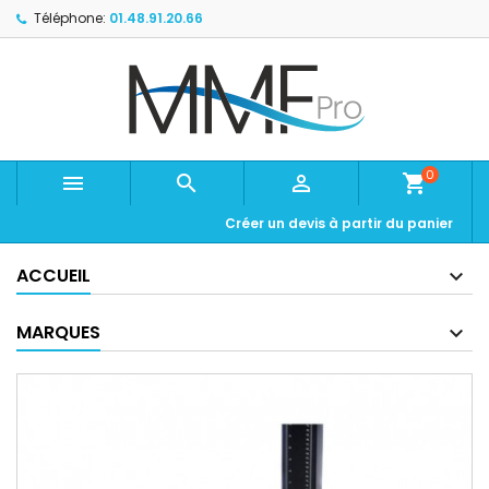
Téléphone:
01.48.91.20.66
0



shopping_cart
Créer un devis à partir du panier
ACCUEIL
MARQUES