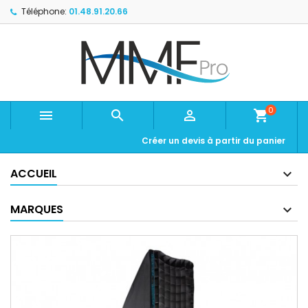
Téléphone:
01.48.91.20.66
0



shopping_cart
Créer un devis à partir du panier
ACCUEIL
MARQUES