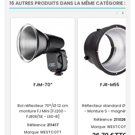
16 AUTRES PRODUITS DANS LA MÊME CATÉGORIE :
<
>
FJM-70*
FJR-M55
Bol réflecteur 70°/Ø 12 cm
Réflecteur standard Ø 14 
monture FJ Mini [FJ200 -
- Monture S - magnétiqu
FJ80II/SE - L60-B]
Référence:
211026
Référence:
211417
Marque:
WESTCOTT
Marque:
WESTCOTT
Prix