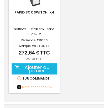
RAPID BOX SWITCH 1X4
Softbox 30 x 120 cm - sans
monture
Référence:
210330
Marque:
WESTCOTT
272,64 €
TTC
Prix
HT
227,20 €
Ajouter au

panier

SUR COMMANDE
Date annoncée
NC