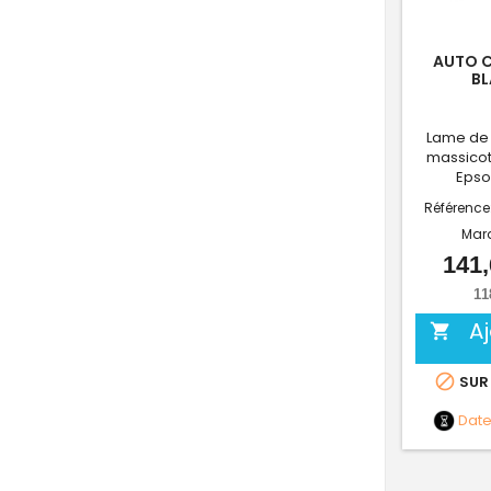
AUTO C
BL
Lame de
massicot
Epso
Référence
Mar
141,
11
A


SUR
Dat