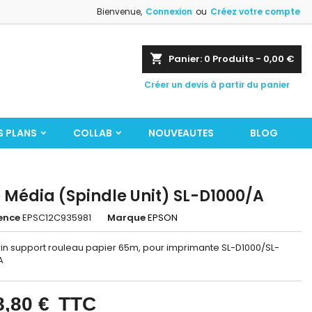
Bienvenue,
Connexion
ou
Créez votre compte
shopping_cart
Panier:
0
Produits - 0,00 €
Créer un devis à partir du panier
S PLANS
COLLAB
NOUVEAUTES
BLOG
 Média (Spindle Unit) SL-D1000/A
ence
EPSC12C935981
Marque
EPSON
in support rouleau papier 65m, pour imprimante SL-D1000/SL-
A
8,80 €
TTC