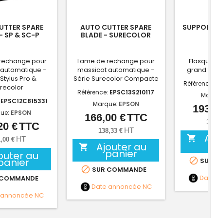
UTTER SPARE
AUTO CUTTER SPARE
SUPPORT 
- SP & SC-P
BLADE - SURECOLOR
"FLAT"
rechange pour
Lame de rechange pour
Flasques
 automatique -
massicot automatique -
grand for
Stylus Pro &
Série Surecolor Compacte
Référence:
recolor
Référence:
EPSC13S210117
Marq
:
EPSC12C815331
Marque:
EPSON
193,2
ue:
EPSON
166,00 €
TTC
Prix
161
20 €
TTC
Prix
HT
138,33 €
Aj

HT
,00 €
Ajouter au

panier
outer au
panier

SUR 

SUR COMMANDE
Date
 COMMANDE
Date annoncée
NC
 annoncée
NC