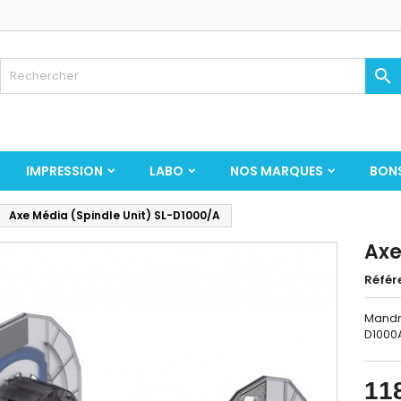

IMPRESSION
LABO
NOS MARQUES
BON
Axe Média (Spindle Unit) SL-D1000/A
Axe
Référ
Mandr
D1000
11