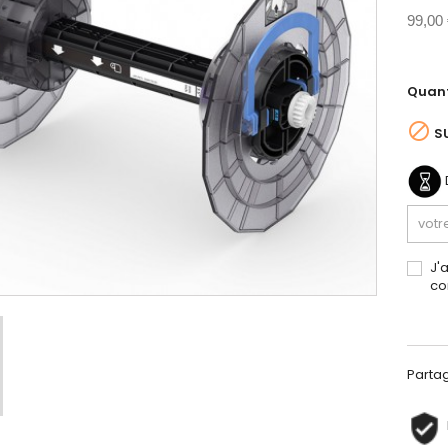
99,00
Quant

S
J'
co
Parta