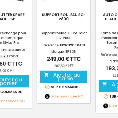
UTTER SPARE
SUPPORT ROULEAU SC-
AUTO C
ADE - SP
P800
BLADE 
 rechange pour
Support rouleau SureColor
Lame de 
 automatique -
SC-P800
massicot
n Stylus Pro
Epson 
Référence:
EPSC12C811431
Su
:
EPSC12C815291
Marque:
EPSON
Référence
que:
EPSON
249,00 €
TTC
Prix
Marq
60 €
TTC
Prix
HT
207,50 €
193,
HT
8,00 €
Ajouter au

161
panier
jouter au
panier
Aj


SUR COMMANDE
 COMMANDE
Date annoncée
NC

SUR
e annoncée
NC
Date