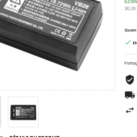
Écon
30,18
Quant

E
Parta