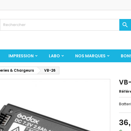

IMPRESSION
LABO
NOS MARQUES
BON
eries & Chargeurs
VB-26
VB
Référ
Batter
36