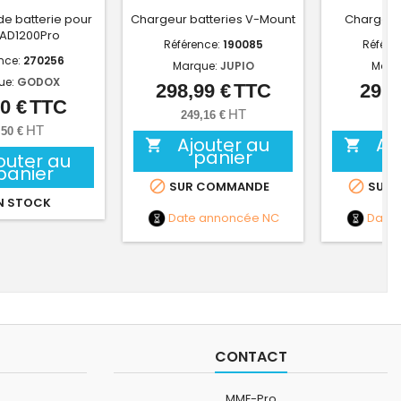
e batterie pour
Chargeur batteries V-Mount
Chargeur 
 AD1200Pro
Référence:
190085
Référe
nce:
270256
Marque:
JUPIO
Marq
ue:
GODOX
298,99 €
TTC
29,9
Prix
0 €
TTC
Prix
HT
249,16 €
24,
HT
,50 €
Ajouter au
Aj


panier
outer au
panier


SUR COMMANDE
SUR 
N STOCK
Date annoncée
NC
Date
CONTACT
MMF-Pro