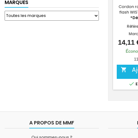
MARQUES
Cordon r
flash WIS
*Dé
Référ
Marq
14,11 
Écono
11
A


E
A PROPOS DE MMF
Qui sommes-nous ?