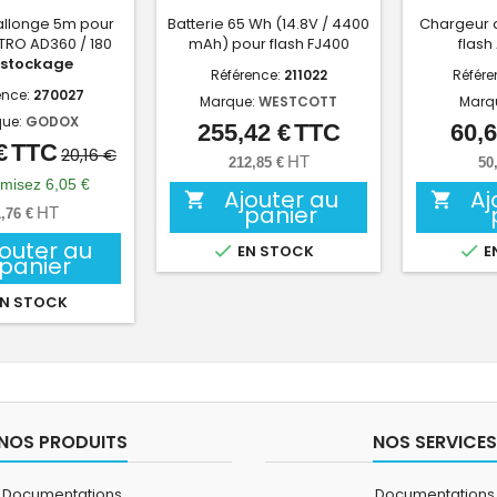
allonge 5m pour
Batterie 65 Wh (14.8V / 4400
Chargeur d
TRO AD360 / 180
mAh) pour flash FJ400
flash
stockage
Référence:
211022
Référe
ence:
270027
Marque:
WESTCOTT
Marq
ue:
GODOX
255,42 €
TTC
60,6
Prix
€
TTC
Prix
Prix
20,16 €
HT
212,85 €
50
de
misez 6,05 €
Ajouter au
Aj


base
panier
HT
,76 €
jouter au


EN STOCK
E
panier
N STOCK
NOS PRODUITS
NOS SERVICES
Documentations
Documentations