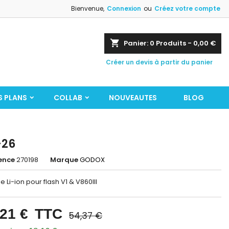
Bienvenue,
Connexion
ou
Créez votre compte
shopping_cart
Panier:
0
Produits - 0,00 €
Créer un devis à partir du panier
S PLANS
COLLAB
NOUVEAUTES
BLOG
-26
ence
270198
Marque
GODOX
ie Li-ion pour flash V1 & V860III
,21 €
TTC
54,37 €