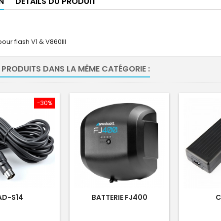
N
DÉTAILS DU PRODUIT
pour flash V1 & V860III
 PRODUITS DANS LA MÊME CATÉGORIE :
-30%
AD-S14
BATTERIE FJ400
C