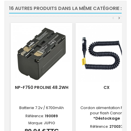
16 AUTRES PRODUITS DANS LA MÊME CATÉGORIE :
<
>
-30
NP-F750 PROLINE 48.2WH
CX
Batterie 7.2v / 6700mAh
Cordon alimentation PB96
pour flash Canon
Référence:
190089
*Déstockage
Marque:
JUPIO
Référence:
270037
Prix