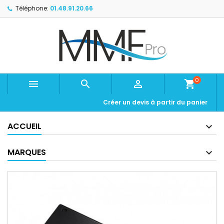
Téléphone:
01.48.91.20.66
0



shopping_cart
Créer un devis à partir du panier
ACCUEIL
MARQUES