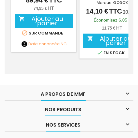
89,94 €
TTC
Marque:
GODOX
HT
74,95 €
14,10 €
TTC
Prix
Prix
20,15 
Ajouter au

de
Économisez 6,05 €
panier
base
HT
11,75 €

SUR COMMANDE
Ajouter au

panier
Date annoncée
NC

EN STOCK

A PROPOS DE MMF

NOS PRODUITS

NOS SERVICES