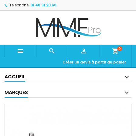
Téléphone:
01.48.91.20.66
0



shopping_cart
Créer un devis à partir du panier
ACCUEIL
MARQUES