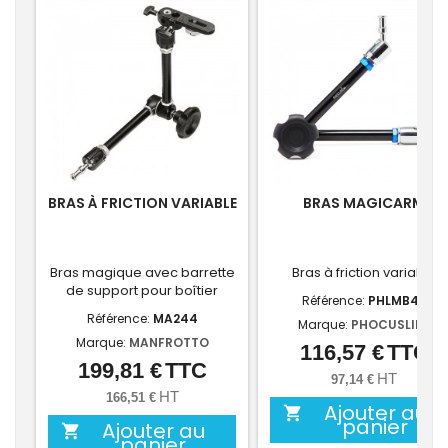
BRAS À FRICTION VARIABLE
BRAS MAGICARM
Bras magique avec barrette
Bras à friction variable
de support pour boîtier
Référence:
PHLMB42
Référence:
MA244
Marque:
PHOCUSLINE
Marque:
MANFROTTO
116,57 €
TTC
Prix
199,81 €
TTC
Prix
HT
97,14 €
HT
166,51 €
Ajouter au

panier
Ajouter au

panier