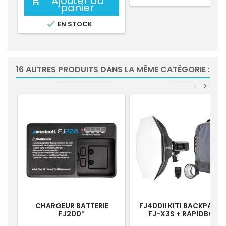
Ajouter au

panier

EN STOCK
16 AUTRES PRODUITS DANS LA MÊME CATÉGORIE :
<
>
CHARGEUR BATTERIE
FJ400II KIT1 BACKPACK 
FJ200*
FJ-X3S + RAPIDBOX