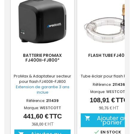
BATTERIE PROMAX
FLASH TUBE FJ400II
FJ400II-FJ800*
ProMax & Adaptateur secteur
Tube éclair pour flash FJ400
pour flash FJ400II-FJ800
Référence:
211436
Extension de garantie 3 ans
Marque:
WESTCOTT
inclue
108,91 €
TTC
Prix
Référence:
211439
Marque:
WESTCOTT
HT
90,76 €
441,60 €
TTC
Prix
Ajouter au

panier
HT
368,00 €

EN STOCK