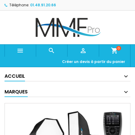
Téléphone:
01.48.91.20.66
0



shopping_cart
Créer un devis à partir du panier
ACCUEIL
MARQUES