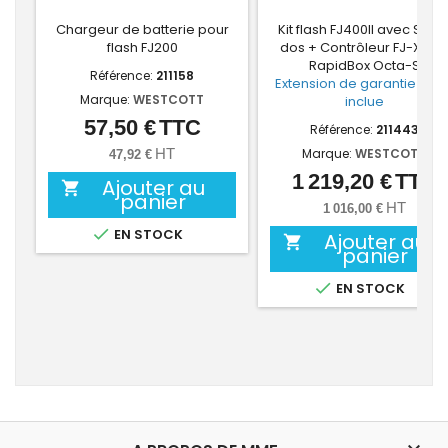
Chargeur de batterie pour
Kit flash FJ400II avec Sac 
flash FJ200
dos + Contrôleur FJ-X3S 
RapidBox Octa-S
Référence:
211158
Extension de garantie 3 an
Marque:
WESTCOTT
inclue
57,50 €
TTC
Prix
Référence:
211443
HT
Marque:
WESTCOTT
47,92 €
1 219,20 €
TTC
Prix
Ajouter au

panier
HT
1 016,00 €

EN STOCK
Ajouter au

panier

EN STOCK