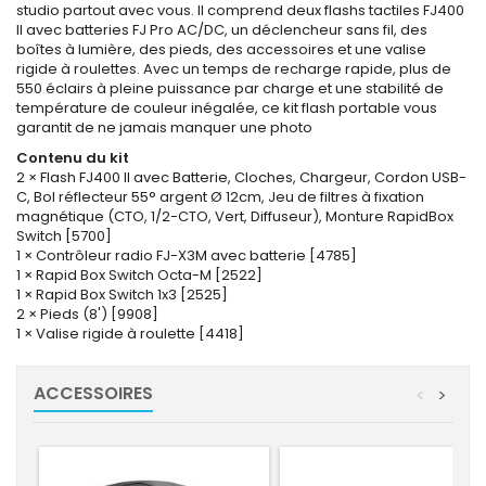
studio partout avec vous. Il comprend deux flashs tactiles FJ400
II avec batteries FJ Pro AC/DC, un déclencheur sans fil, des
boîtes à lumière, des pieds, des accessoires et une valise
rigide à roulettes. Avec un temps de recharge rapide, plus de
550 éclairs à pleine puissance par charge et une stabilité de
température de couleur inégalée, ce kit flash portable vous
garantit de ne jamais manquer une photo
Contenu du kit
2 × Flash FJ400 II avec Batterie, Cloches, Chargeur, Cordon USB-
C, Bol réflecteur 55° argent Ø 12cm, Jeu de filtres à fixation
magnétique (CTO, 1/2-CTO, Vert, Diffuseur), Monture RapidBox
Switch [5700]
1 × Contrôleur radio FJ-X3M avec batterie [4785]
1 × Rapid Box Switch Octa-M [2522]
1 × Rapid Box Switch 1x3 [2525]
2 × Pieds (8') [9908]
1 × Valise rigide à roulette [4418]
ACCESSOIRES
<
>