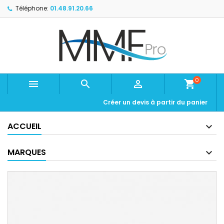
Téléphone:
01.48.91.20.66
0



shopping_cart
Créer un devis à partir du panier
ACCUEIL
MARQUES