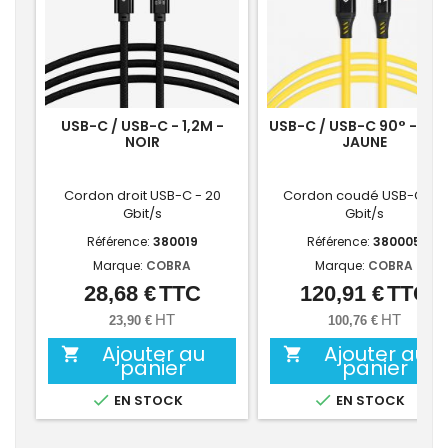
USB-C / USB-C - 1,2M -
USB-C / USB-C 90° - 10M
NOIR
JAUNE
Cordon droit USB-C - 20
Cordon coudé USB-C - 5
Gbit/s
Gbit/s
Référence:
380019
Référence:
380005
Marque:
COBRA
Marque:
COBRA
28,68 €
TTC
120,91 €
TTC
Prix
Prix
HT
HT
23,90 €
100,76 €
Ajouter au
Ajouter au


panier
panier


EN STOCK
EN STOCK