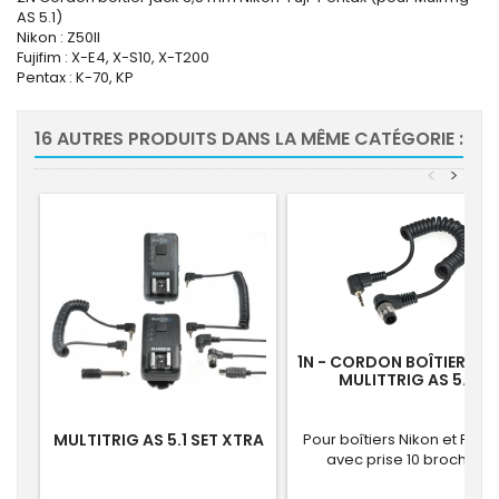
AS 5.1)
Nikon : Z50II
Fujifim : X-E4, X-S10, X-T200
Pentax : K-70, KP
16 AUTRES PRODUITS DANS LA MÊME CATÉGORIE :
<
>
1N - CORDON BOÎTIER PO
MULITTRIG AS 5.1
MULTITRIG AS 5.1 SET XTRA
Pour boîtiers Nikon et Fujifi
avec prise 10 broches