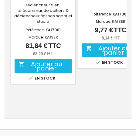
Déclencheur 5 en 1
télécommande boitiers &
Référence:
KAI7006
déclencheur flashes sabot et
studio
Marque:
KAISER
9,77 €
TTC
Prix
Référence:
KAI7001
Marque:
KAISER
HT
8,14 €
81,84 €
TTC
Prix
Ajouter au

panier
HT
68,20 €

EN STOCK
Ajouter au

panier

EN STOCK