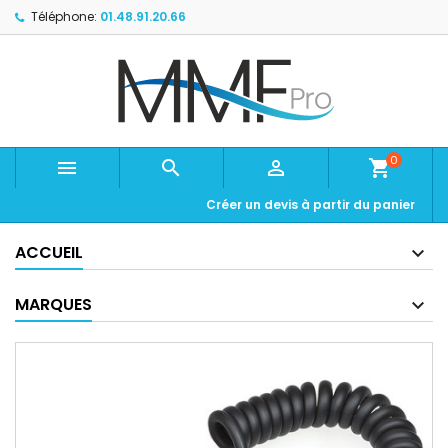
Téléphone:
01.48.91.20.66
0



shopping_cart
Créer un devis à partir du panier
ACCUEIL
MARQUES