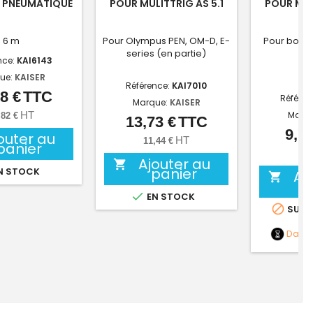
 PNEUMATIQUE
POUR MULITTRIG AS 5.1
POUR MUL
6 m
Pour Olympus PEN, OM-D, E-
Pour boîti
series (en partie)
pr
nce:
KAI6143
ue:
KAISER
Référence:
KAI7010
8 €
TTC
Prix
Référen
Marque:
KAISER
HT
Marq
,82 €
13,73 €
TTC
Prix
9,77
outer au
HT
11,44 €
panier
8,
Ajouter au

panier
N STOCK
Aj


EN STOCK

SUR 
Date