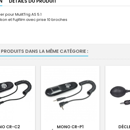
N
DÉTAILS DU PRODUIT
er pour MulitTrig AS 5.1
ikon et Fujifilm avec prise 10 broches
 PRODUITS DANS LA MÊME CATÉGORIE :
NO CR-C2
MONO CR-P1
DÉCL