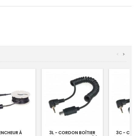
<
>
ENCHEUR À
3L - CORDON BOÎTIER
3C - COR