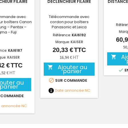
HEUR FILAIRE
DÉCLENCHEUR FILAIRE
DISTANCE
mmande avec
Télécommande avec
r boîtiers Canon
cordon pour boîtiers
Référe
ng – Pentax –
Panasonic et Leica
Marq
gma - Fuji
Référence:
KAI6192
60,9
Marque:
KAISER
50
20,33 €
TTC
Prix
ence:
KAI6187
Aj

que:
KAISER
HT
16,94 €
42 €
TTC
Prix
Ajouter au

panier

E
HT
,52 €

SUR COMMANDE
jouter au
panier
Date annoncée
NC
 COMMANDE
e annoncée
NC