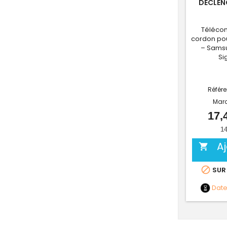
DÉCLENC
Téléco
cordon pou
– Samsu
Si
Référ
Mar
17,
14
A


SUR
Dat