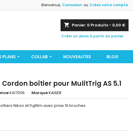
Bienvenue,
Connexion
ou
Créez votre compte
shopping_cart
Panier:
0
Produits - 0,00 €
Créer un devis à partir du panier
S PLANS
COLLAB
NOUVEAUTES
BLOG
- Cordon boîtier pour MulitTrig AS 5.1
ence
KAI7006
Marque
KAISER
oîtiers Nikon et Fujifilm avec prise 10 broches