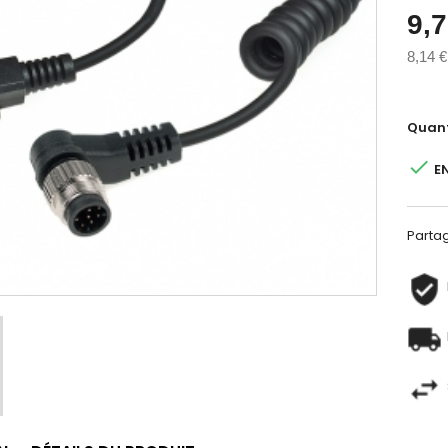
9,7
8,14 €
Quant

E
Parta