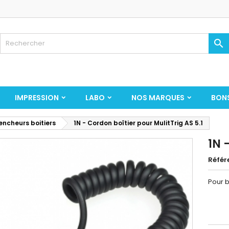

IMPRESSION
LABO
NOS MARQUES
BON
encheurs boitiers
1N - Cordon boîtier pour MulitTrig AS 5.1
1N 
Référ
Pour b