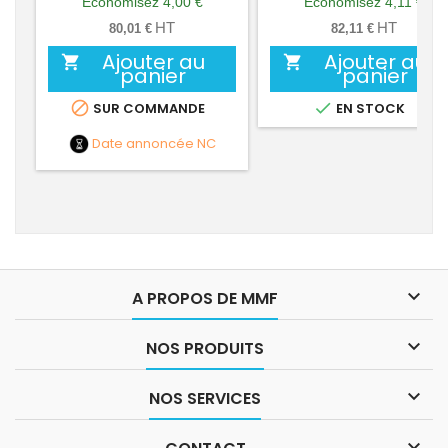
Économisez 4,00 €
Économisez 4,11 €
base
base
HT
HT
80,01 €
82,11 €
Ajouter au
Ajouter au


panier
panier


SUR COMMANDE
EN STOCK
Date annoncée
NC

A PROPOS DE MMF

NOS PRODUITS

NOS SERVICES
