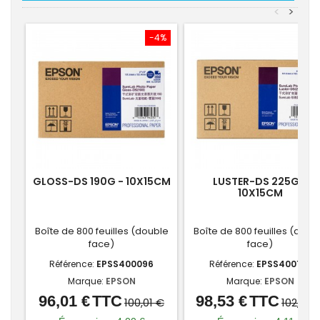
<
>
-4%
-4
GLOSS-DS 190G - 10X15CM
LUSTER-DS 225G -
10X15CM
Boîte de 800 feuilles (double
Boîte de 800 feuilles (doub
face)
face)
Référence:
EPSS400096
Référence:
EPSS400103
Marque:
EPSON
Marque:
EPSON
96,01 €
TTC
98,53 €
TTC
Prix
Prix
Prix
Prix
100,01 €
102,64 
de
de