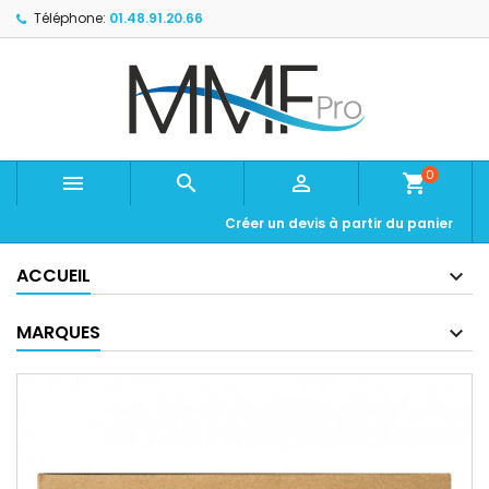
Téléphone:
01.48.91.20.66
0



shopping_cart
Créer un devis à partir du panier
ACCUEIL
MARQUES