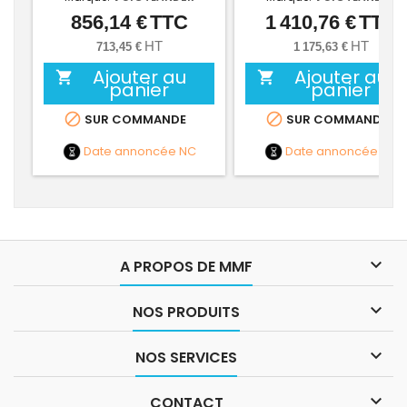
856,14 €
TTC
1 410,76 €
TTC
Prix
Prix
HT
HT
713,45 €
1 175,63 €
Ajouter au
Ajouter au


panier
panier


SUR COMMANDE
SUR COMMANDE
Date annoncée
NC
Date annoncée
NC

A PROPOS DE MMF

NOS PRODUITS

NOS SERVICES

CONTACT