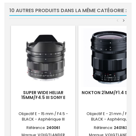
10 AUTRES PRODUITS DANS LA MÊME CATÉGORIE :
<
>
SUPER WIDE HELIAR
NOKTON 21MM/F1.4 SONY
15MM/F4.5 III SONY E
Objectif E - 15 mm / F4.5 -
Objectif E - 21 mm / F1.4 -
BLACK - Asphérique III
BLACK - Asphérique
Référence:
240061
Référence:
240163
Marque:
VOIGTLANDER
Marque:
VOIGTLANDER