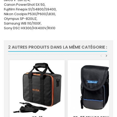
Canon PowerShot SX 50,
Fujifilm Finepix S1/S4800/S9400,
Nikon Coolpix P530/P600/L830,
Olympus SP-820UZ,
Samsung WB 110/1100F,
Sony DSC HX300/HX400V/RX10
2 AUTRES PRODUITS DANS LA MÊME CATÉGORIE :
<
>