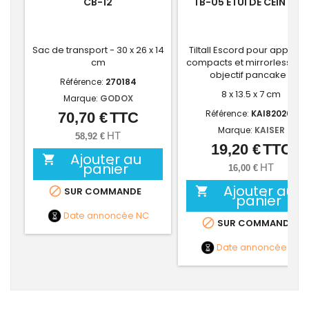
CB-12
TB-05 ETUI DE CEINTUR
Sac de transport - 30 x 26 x 14
Tiltall Escord pour appareil
cm
compacts et mirrorless av
objectif pancake -
Référence:
270184
8 x 13.5 x 7 cm
Marque:
GODOX
Référence:
KAI820205
70,70 €
TTC
Prix
Marque:
KAISER
HT
58,92 €
19,20 €
TTC
Prix
Ajouter au

panier
HT
16,00 €
Ajouter au


SUR COMMANDE
panier
Date annoncée
NC

SUR COMMANDE
Date annoncée
NC