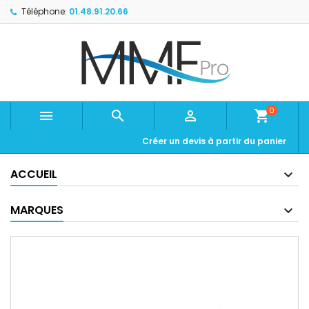
Téléphone:
01.48.91.20.66
0



shopping_cart
Créer un devis à partir du panier
ACCUEIL
MARQUES