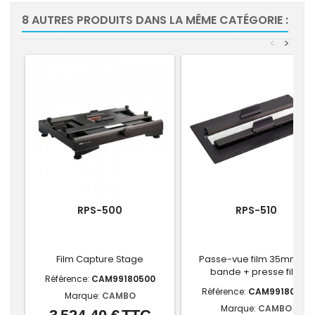
8 AUTRES PRODUITS DANS LA MÊME CATÉGORIE :
<
>
RPS-500
RPS-510
Film Capture Stage
Passe-vue film 35mm en
bande + presse film
Référence:
CAM99180500
Référence:
CAM99180510
Marque:
CAMBO
Marque:
CAMBO
Prix