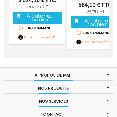
3 524,40 €
TTC
584,10 €
TTC
Prix
HT
2 937,00 €
HT
486,75 €
Ajouter au

panier
Ajouter au

panier

SUR COMMANDE

SUR COMMANDE
Date annoncée
NC
Date annoncée
NC

A PROPOS DE MMF

NOS PRODUITS

NOS SERVICES

CONTACT