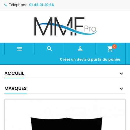
Téléphone:
01.48.91.20.66
0



shopping_cart
Créer un devis à partir du panier
ACCUEIL
MARQUES