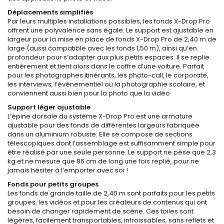
Déplacements simplifiés
Par leurs multiples installations possibles, les fonds X-Drop Pro
offrent une polyvalence sans égale. Le support est ajustable en
largeur pour la mise en place de fonds X-Drop Pro de 2,40 m de
large (aussi compatible avec les fonds 1,50 m), ainsi qu’en
profondeur pour s’adapter aux plus petits espaces. Il se replie
entièrement et tient alors dans le coffre d’une voiture. Parfait
pour les photographes itinérants, les photo-call, le corporate,
les interviews, l’événementiel ou la photographie scolaire, et
conviennent aussi bien pour la photo que la vidéo
Support léger ajustable
L’épine dorsale du système X-Drop Pro est une armature
ajustable pour des fonds de différentes largeurs fabriquée
dans un aluminium robuste. Elle se compose de sections
télescopiques dont l’assemblage est suffisamment simple pour
être réalisé par une seule personne. Le support ne pèse que 2,3
kg et ne mesure que 86 cm de long une fois replié, pour ne
jamais hésiter à l’emporter avec soi !
Fonds pour petits groupes
Les fonds de grande taille de 2,40 m sont parfaits pour les petits
groupes, les vidéos et pour les créateurs de contenus qui ont
besoin de changer rapidement de scène. Ces toiles sont
légères, facilement transportables, infroissables, sans reflets et