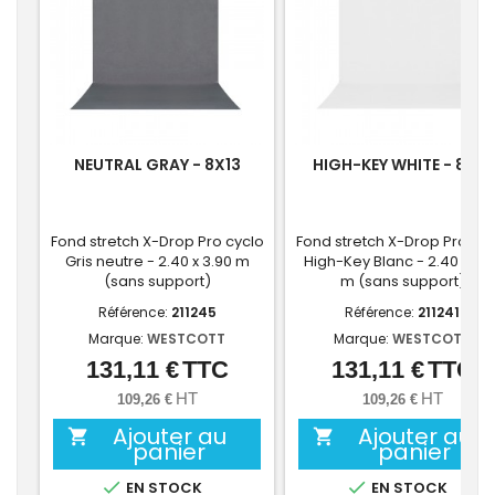
NEUTRAL GRAY - 8X13
HIGH-KEY WHITE - 8X13
Fond stretch X-Drop Pro cyclo
Fond stretch X-Drop Pro cyc
Gris neutre - 2.40 x 3.90 m
High-Key Blanc - 2.40 x 3.9
(sans support)
m (sans support)
Référence:
211245
Référence:
211241
Marque:
WESTCOTT
Marque:
WESTCOTT
131,11 €
TTC
131,11 €
TTC
Prix
Prix
HT
HT
109,26 €
109,26 €
Ajouter au
Ajouter au


panier
panier


EN STOCK
EN STOCK