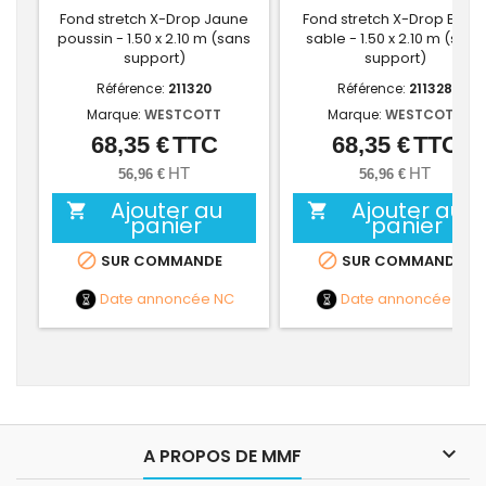
Fond stretch X-Drop Jaune
Fond stretch X-Drop Beig
poussin - 1.50 x 2.10 m (sans
sable - 1.50 x 2.10 m (sans
support)
support)
Référence:
211320
Référence:
211328
Marque:
WESTCOTT
Marque:
WESTCOTT
68,35 €
TTC
68,35 €
TTC
Prix
Prix
HT
HT
56,96 €
56,96 €
Ajouter au
Ajouter au


panier
panier


SUR COMMANDE
SUR COMMANDE
Date annoncée
NC
Date annoncée
NC

A PROPOS DE MMF