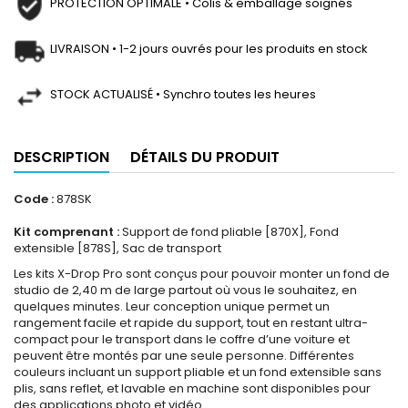
PROTECTION OPTIMALE • Colis & emballage soignés
LIVRAISON • 1-2 jours ouvrés pour les produits en stock
STOCK ACTUALISÉ • Synchro toutes les heures
DESCRIPTION
DÉTAILS DU PRODUIT
Code :
878SK
Kit comprenant :
Support de fond pliable [870X], Fond
extensible [878S], Sac de transport
Les kits X-Drop Pro sont conçus pour pouvoir monter un fond de
studio de 2,40 m de large partout où vous le souhaitez, en
quelques minutes. Leur conception unique permet un
rangement facile et rapide du support, tout en restant ultra-
compact pour le transport dans le coffre d’une voiture et
peuvent être montés par une seule personne. Différentes
couleurs incluant un support pliable et un fond extensible sans
plis, sans reflet, et lavable en machine sont disponibles pour
des applications photo et vidéo.