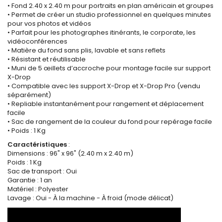
• Fond 2.40 x 2.40 m pour portraits en plan américain et groupes
• Permet de créer un studio professionnel en quelques minutes
pour vos photos et vidéos
• Parfait pour les photographes itinérants, le corporate, les
vidéoconférences
• Matière du fond sans plis, lavable et sans reflets
• Résistant et réutilisable
• Muni de 5 œillets d’accroche pour montage facile sur support
X-Drop
• Compatible avec les support X-Drop et X-Drop Pro (vendu
séparément)
• Repliable instantanément pour rangement et déplacement
facile
• Sac de rangement de la couleur du fond pour repérage facile
• Poids : 1 Kg
Caractéristiques
:
Dimensions : 96" x 96" (2.40 m x 2.40 m)
Poids : 1 Kg
Sac de transport : Oui
Garantie : 1 an
Matériel : Polyester
Lavage : Oui - À la machine - À froid (mode délicat)