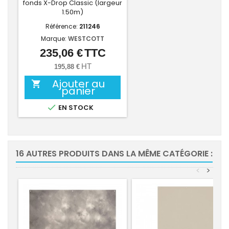
fonds X-Drop Classic (largeur
1.50m)
Référence:
211246
Marque:
WESTCOTT
235,06 €
TTC
Prix
HT
195,88 €
Ajouter au

panier

EN STOCK
16 AUTRES PRODUITS DANS LA MÊME CATÉGORIE :
<
>