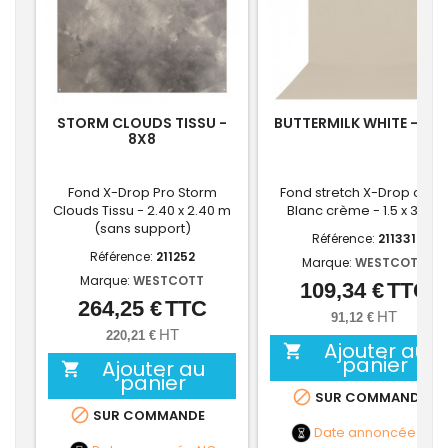
STORM CLOUDS TISSU -
BUTTERMILK WHITE - 5X1
8X8
Fond X-Drop Pro Storm
Fond stretch X-Drop cyclo
Clouds Tissu - 2.40 x 2.40 m
Blanc crème - 1.5 x 3.7m
(sans support)
Référence:
211331
Référence:
211252
Marque:
WESTCOTT
Marque:
WESTCOTT
109,34 €
TTC
Prix
264,25 €
TTC
Prix
HT
91,12 €
HT
220,21 €
Ajouter au

panier
Ajouter au

panier

SUR COMMANDE

SUR COMMANDE
Date annoncée
NC