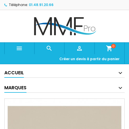
Téléphone:
01.48.91.20.66
0



shopping_cart
Créer un devis à partir du panier
ACCUEIL
MARQUES