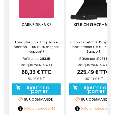
DARK PINK - 5X7
KIT RICH BLACK - 5X12
Fond stretch X-Drop Rose
Kit fond stretch X-Drop cyc
bonbon - 1.50 x 2.10 m (sans
Noir intense (1.5 x 3.7 m) +
support)
Support
Référence:
211325
Référence:
210788
Marque:
WESTCOTT
Marque:
WESTCOTT
68,35 €
TTC
225,49 €
TTC
Prix
Prix
HT
HT
56,96 €
187,91 €
Ajouter au
Ajouter au


panier
panier


SUR COMMANDE
SUR COMMANDE
Date annoncée
NC
Date annoncée
NC