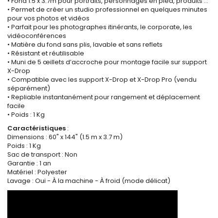
• Fond 1.5 x 3.7m pour portraits, personnages en pied, produits …
• Permet de créer un studio professionnel en quelques minutes
pour vos photos et vidéos
• Parfait pour les photographes itinérants, le corporate, les
vidéoconférences
• Matière du fond sans plis, lavable et sans reflets
• Résistant et réutilisable
• Muni de 5 œillets d’accroche pour montage facile sur support
X-Drop
• Compatible avec les support X-Drop et X-Drop Pro (vendu
séparément)
• Repliable instantanément pour rangement et déplacement
facile
• Poids : 1 Kg
Caractéristiques
:
Dimensions : 60" x 144" (1.5 m x 3.7 m)
Poids : 1 Kg
Sac de transport : Non
Garantie : 1 an
Matériel : Polyester
Lavage : Oui - À la machine - À froid (mode délicat)