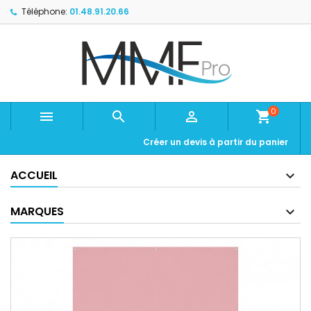
Téléphone:
01.48.91.20.66
0



shopping_cart
Créer un devis à partir du panier
ACCUEIL
MARQUES