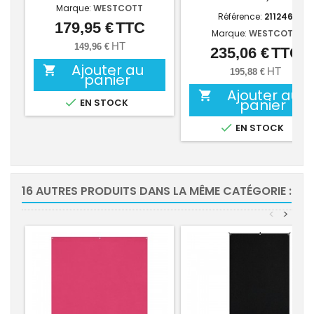
Marque:
WESTCOTT
Référence:
211246
179,95 €
TTC
Prix
Marque:
WESTCOTT
HT
149,96 €
235,06 €
TTC
Prix
Ajouter au

HT
195,88 €
panier
Ajouter au


panier
EN STOCK

EN STOCK
16 AUTRES PRODUITS DANS LA MÊME CATÉGORIE :
<
>