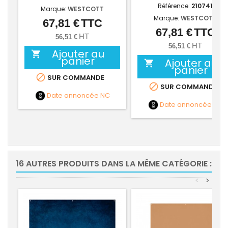
Référence:
210741
Marque:
WESTCOTT
Marque:
WESTCOTT
67,81 €
TTC
Prix
67,81 €
TTC
Prix
HT
56,51 €
HT
56,51 €
Ajouter au

panier
Ajouter au

panier

SUR COMMANDE

SUR COMMANDE
Date annoncée
NC
Date annoncée
NC
16 AUTRES PRODUITS DANS LA MÊME CATÉGORIE :
<
>