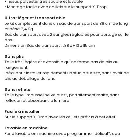
• Tissus polyester très souple et lavable
• Montage facile avec oeillets sur le support X-Drop
Ultra-léger et transportable
Le kit complet tient dans un sac de transport de 88 cm de long
et pèse 2,4 Kg
Sac de transport avec 2 sangles réglables pour portage sur le
dos.
Dimension Sac de transport : L88 x H13 x l15 cm
Sans plis
Toile très légère et extensible qui ne forme pas de plis au
rangement.
Idéal pour installer rapidement un studio sur site, sans avoir de
plis au déballage du fond.
Sans reflets
Toile type ‘’mousseline velours’’, parfaitement matte, sans
réflexion et absorbant la lumière
Facile à installer
Sur le support X-Drop avec les œillets prévus à cet effet
Lavable en machine
Fond lavable en machine avec programme ‘’délicat’’, eau