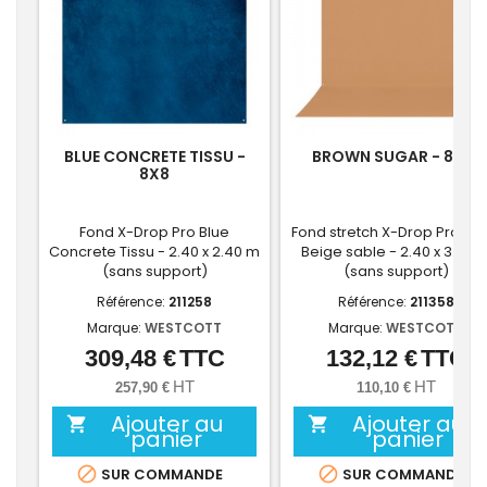
BLUE CONCRETE TISSU -
BROWN SUGAR - 8X13
8X8
Fond X-Drop Pro Blue
Fond stretch X-Drop Pro cyc
Concrete Tissu - 2.40 x 2.40 m
Beige sable - 2.40 x 3.90 
(sans support)
(sans support)
Référence:
211258
Référence:
211358
Marque:
WESTCOTT
Marque:
WESTCOTT
309,48 €
TTC
132,12 €
TTC
Prix
Prix
HT
HT
257,90 €
110,10 €
Ajouter au
Ajouter au


panier
panier


SUR COMMANDE
SUR COMMANDE