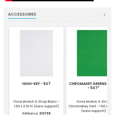
ACCESSOIRES
<
>
HIGH-KEY - 5X7
CHROMAKEY GREENSCRE
- 5X7*
Fond stretch X-Drop Blanc -
Fond stretch X-Drop
1.50 x 2.10 m (sans support)
Chromakey Vert - 1.50 x 2.1
(sans support)
Référence:
210739