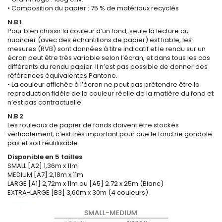
• Composition du papier : 75 % de matériaux recyclés
N.B 1
Pour bien choisir la couleur d’un fond, seule la lecture du
nuancier (avec des échantillons de papier) est fiable, les
mesures (RVB) sont données à titre indicatif et le rendu sur un
écran peut être très variable selon l’écran, et dans tous les cas
différents du rendu papier. Il n’est pas possible de donner des
références équivalentes Pantone.
• La couleur affichée à l’écran ne peut pas prétendre être la
reproduction fidèle de la couleur réelle de la matière du fond et
n’est pas contractuelle
N.B 2
Les rouleaux de papier de fonds doivent être stockés
verticalement, c’est très important pour que le fond ne gondole
pas et soit réutilisable
Disponible en 5 tailles
SMALL [A2] 1,36m x 11m
MEDIUM [A7] 2,18m x 11m
LARGE [A1] 2,72m x 11m ou [A5] 2.72 x 25m (Blanc)
EXTRA-LARGE [B3] 3,60m x 30m (4 couleurs)