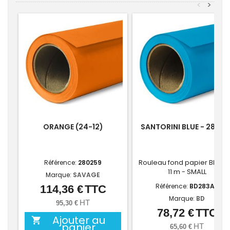
<
>
ORANGE (24-12)
SANTORINI BLUE - 283-A
Rouleau fond papier BD 1.35
Référence:
280259
11 m - SMALL
Marque:
SAVAGE
Référence:
BD283A2
114,36 €
TTC
Prix
Marque:
BD
HT
95,30 €
78,72 €
TTC
Prix
Ajouter au

panier
HT
65,60 €