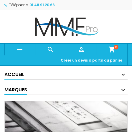
Téléphone:
01.48.91.20.66
0



shopping_cart
Créer un devis à partir du panier
ACCUEIL
MARQUES