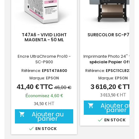
T47A6 - VIVID LIGHT
SURECOLOR SC-P7300
MAGENTA - 50 ML
Encre UltraChrome Pro10 -
Imprimante Photo 24''
*Off
SC-P900
spéciale Papier Offert
Référence:
EPST47A600
Référence:
EPSC11CL82301A
Marque:
EPSON
Marque:
EPSON
41,40 €
TTC
3 616,20 €
TTC
Prix
Prix
Prix
46,00 €
de
HT
3 013,50 €
Économisez 4,60 €
base
HT
Ajouter au
34,50 €

panier
Ajouter au

panier

EN STOCK

EN STOCK