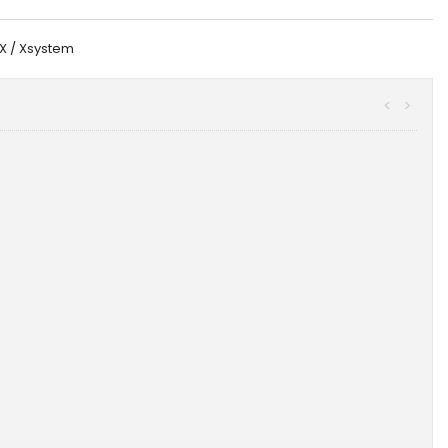
X / Xsystem
<
>