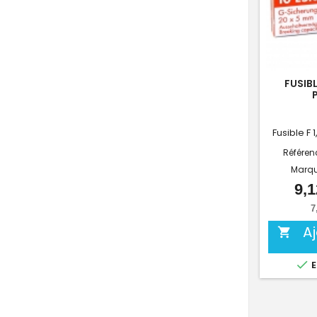
FUSIBL
Fusible F 
Référen
Marq
9,1
7
A


E