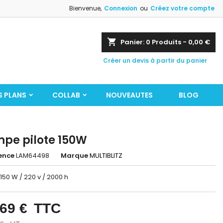
Bienvenue,
Connexion
ou
Créez votre compte
shopping_cart
Panier:
0
Produits - 0,00 €
Créer un devis à partir du panier
S PLANS
COLLAB
NOUVEAUTES
BLOG
pe pilote 150W
ence
LAM64498
Marque
MULTIBLITZ
 150 W / 220 v / 2000 h
,69 €
TTC