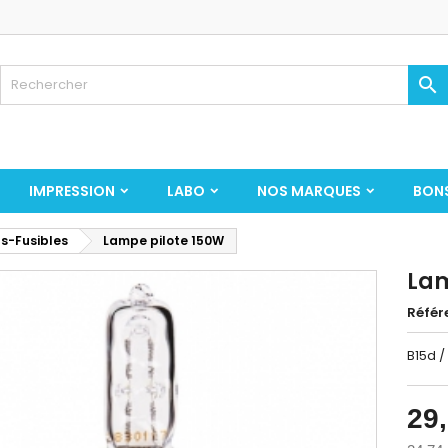

IMPRESSION
LABO
NOS MARQUES
BON
s-Fusibles
Lampe pilote 150W
Lam
Référ
B15d /
29