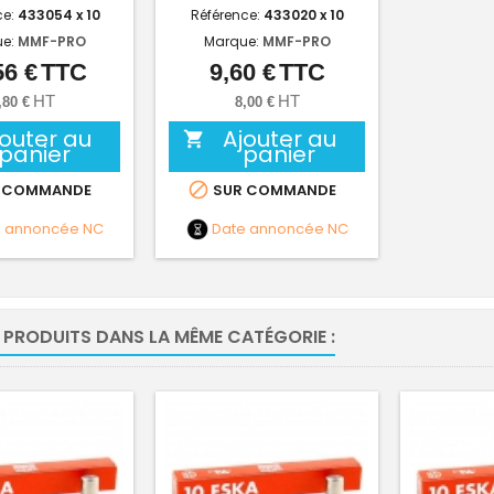
ce:
433054 x 10
Référence:
433020 x 10
ue:
MMF-PRO
Marque:
MMF-PRO
56 €
TTC
9,60 €
TTC
Prix
Prix
HT
HT
,80 €
8,00 €
jouter au
Ajouter au

panier
panier

 COMMANDE
SUR COMMANDE
e annoncée
NC
Date annoncée
NC
 PRODUITS DANS LA MÊME CATÉGORIE :