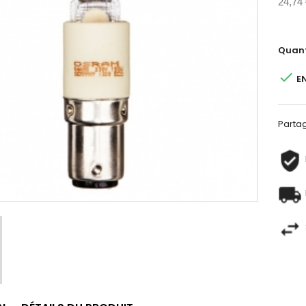
24,74
Quant

E
Parta