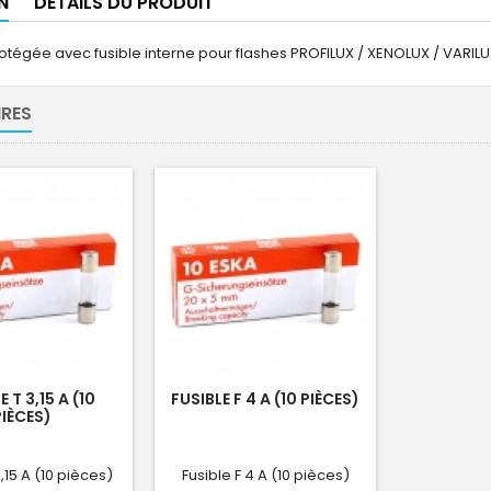
N
DÉTAILS DU PRODUIT
tégée avec fusible interne pour flashes PROFILUX / XENOLUX / VARILU
RES
E T 3,15 A (10
FUSIBLE F 4 A (10 PIÈCES)
PIÈCES)
,15 A (10 pièces)
Fusible F 4 A (10 pièces)