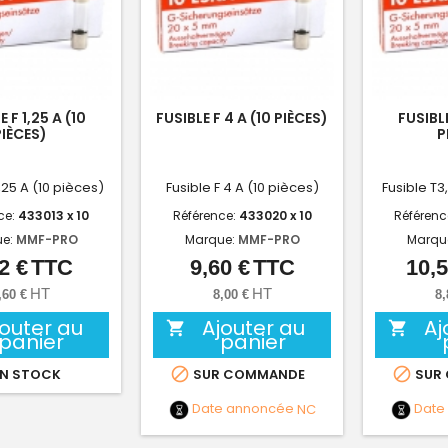
E F 1,25 A (10
FUSIBLE F 4 A (10 PIÈCES)
FUSIBLE
PIÈCES)
P
1,25 A (10 pièces)
Fusible F 4 A (10 pièces)
Fusible T3
ce:
433013 x 10
Référence:
433020 x 10
Référenc
ue:
MMF-PRO
Marque:
MMF-PRO
Marqu
2 €
TTC
9,60 €
TTC
10,5
Prix
Prix
HT
HT
,60 €
8,00 €
8,
jouter au
Ajouter au
Aj


panier
panier


N STOCK
SUR COMMANDE
SUR
Date annoncée
NC
Date