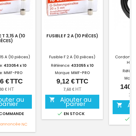
 T 3,15 A (10
FUSIBLE F 2 A (10 PIÈCES)
E
IÈCES)
,15 A (10 pièces)
Fusible F 2 A (10 pièces)
Cordon ex
H24
e:
433054 x 10
Référence:
433055 x 10
Référe
e:
MMF-PRO
Marque:
MMF-PRO
Marqu
6 €
TTC
9,12 €
TTC
Prix
Prix
140,4
HT
HT
80 €
7,60 €
117
outer au
Ajouter au

panier
panier
Aj


 COMMANDE
EN STOCK

EN
 annoncée
NC