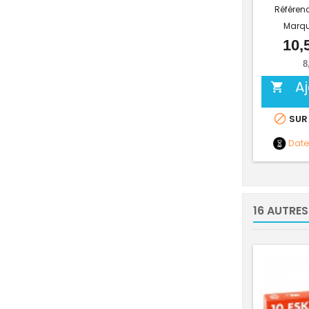
Référen
Marq
10,
8
A


SUR
Dat
16 AUTRES