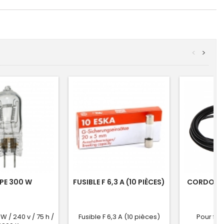
<
>
PE 300 W
FUSIBLE F 6,3 A (10 PIÈCES)
CORDON A
W / 240 v / 75 h /
Fusible F 6,3 A (10 pièces)
Pour fl