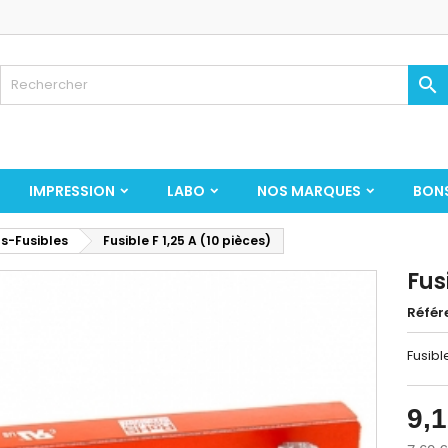

IMPRESSION
LABO
NOS MARQUES
BON
s-Fusibles
Fusible F 1,25 A (10 pièces)
Fus
Référ
Fusibl
9,1