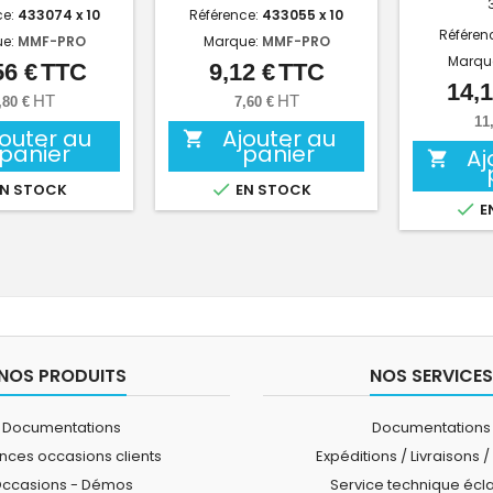
ce:
433074 x 10
Référence:
433055 x 10
Référen
ue:
MMF-PRO
Marque:
MMF-PRO
Marqu
56 €
TTC
9,12 €
TTC
Prix
Prix
14,1
HT
HT
,80 €
7,60 €
11
jouter au
Ajouter au

panier
panier
Aj


N STOCK
EN STOCK

E
NOS PRODUITS
NOS SERVICES
Documentations
Documentations
ces occasions clients
Expéditions / Livraisons /
ccasions - Démos
Service technique écl