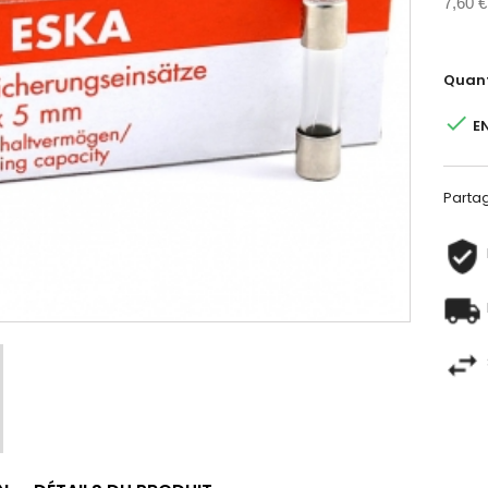
7,60 €
Quant

E
Parta