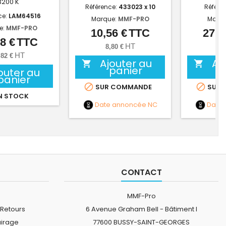
3200 K
Référence:
433023 x 10
Référe
ce:
LAM64516
Marque:
MMF-PRO
Marq
e:
MMF-PRO
10,56 €
TTC
27,0
Prix
8 €
TTC
Prix
HT
8,80 €
22,
HT
,82 €
Ajouter au
Aj


panier
outer au
panier


SUR COMMANDE
SUR 
N STOCK
Date annoncée
NC
Date
CONTACT
MMF-Pro
 Retours
6 Avenue Graham Bell - Bâtiment I
airage
77600 BUSSY-SAINT-GEORGES