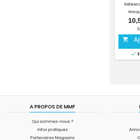
Référen
Marq
10,
8
A


E
A PROPOS DE MMF
Qui sommes-nous ?
Infos pratiques
Annon
Partenaires Magasins
O