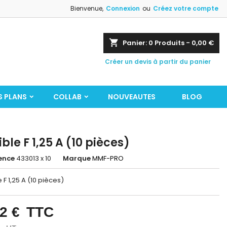
Bienvenue,
Connexion
ou
Créez votre compte
shopping_cart
Panier:
0
Produits - 0,00 €
Créer un devis à partir du panier
S PLANS
COLLAB
NOUVEAUTES
BLOG
ible F 1,25 A (10 pièces)
ence
433013 x 10
Marque
MMF-PRO
e F 1,25 A (10 pièces)
2 €
TTC