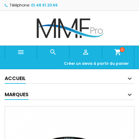
Téléphone:
01.48.91.20.66
0



shopping_cart
Créer un devis à partir du panier
ACCUEIL
MARQUES