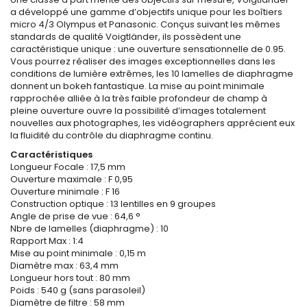
a développé une gamme d’objectifs unique pour les boîtiers
micro 4/3 Olympus et Panasonic. Conçus suivant les mêmes
standards de qualité Voigtländer, ils possèdent une
caractéristique unique : une ouverture sensationnelle de 0.95.
Vous pourrez réaliser des images exceptionnelles dans les
conditions de lumière extrêmes, les 10 lamelles de diaphragme
donnent un bokeh fantastique. La mise au point minimale
rapprochée alliée à la très faible profondeur de champ à
pleine ouverture ouvre la possibilité d’images totalement
nouvelles aux photographes, les vidéographers apprécient eux
la fluidité du contrôle du diaphragme continu.
Caractéristiques
Longueur Focale : 17,5 mm
Ouverture maximale : F 0,95
Ouverture minimale : F 16
Construction optique : 13 lentilles en 9 groupes
Angle de prise de vue : 64,6 °
Nbre de lamelles (diaphragme) : 10
Rapport Max : 1:4
Mise au point minimale : 0,15 m
Diamètre max : 63,4 mm
Longueur hors tout : 80 mm
Poids : 540 g (sans parasoleil)
Diamètre de filtre : 58 mm