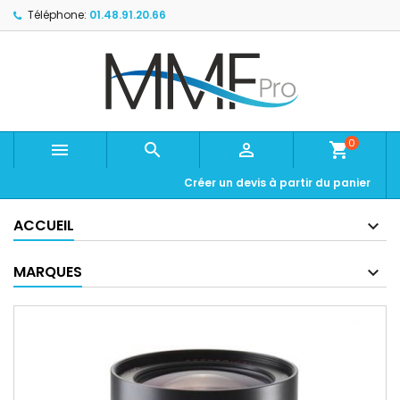
Téléphone:
01.48.91.20.66
0



shopping_cart
Créer un devis à partir du panier
ACCUEIL
MARQUES