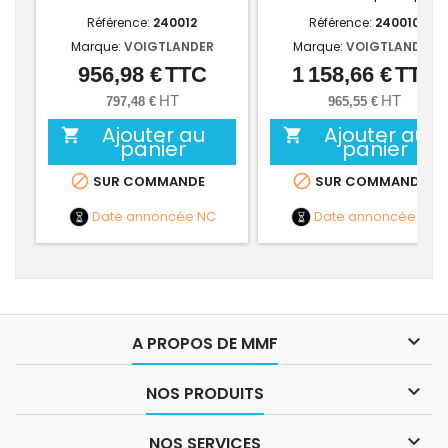
Référence:
240012
Référence:
240010
Marque:
VOIGTLANDER
Marque:
VOIGTLANDER
956,98 €
TTC
1 158,66 €
TTC
Prix
Prix
HT
HT
797,48 €
965,55 €
Ajouter au
Ajouter au


panier
panier


SUR COMMANDE
SUR COMMANDE
Date annoncée
NC
Date annoncée
NC

A PROPOS DE MMF

NOS PRODUITS

NOS SERVICES