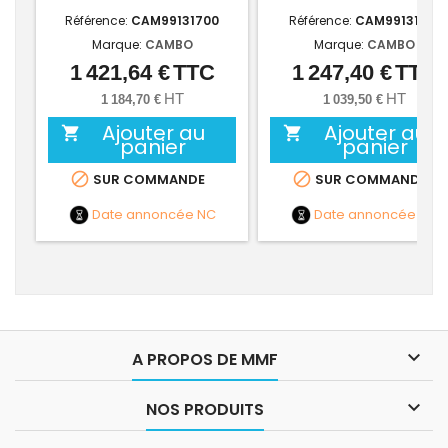
Référence:
CAM99131700
Référence:
CAM99131412
Marque:
CAMBO
Marque:
CAMBO
1 421,64 €
TTC
1 247,40 €
TTC
Prix
Prix
HT
HT
1 184,70 €
1 039,50 €
Ajouter au
Ajouter au


panier
panier


SUR COMMANDE
SUR COMMANDE
Date annoncée
NC
Date annoncée
NC

A PROPOS DE MMF

NOS PRODUITS