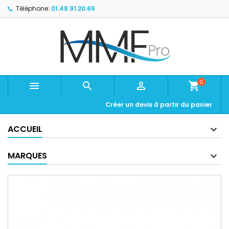
Téléphone:
01.48.91.20.66
0



shopping_cart
Créer un devis à partir du panier
ACCUEIL
MARQUES