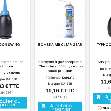
OON SWING
BOMBE À AIR CLEAR GEAR
TYPHO
ufflante à buse
Nettoyant à gaz comprimé
Mini po
nclinable
"Clear Gear" 400 ml, version
Référe
haute pression
ence:
KAI6306
Marq
Référence:
KAI6310
que:
KAISER
11,6
Marque:
KAISER
33 €
TTC
Prix
9,
10,16 €
TTC
Prix
HT
,94 €
Aj

HT
8,47 €
jouter au
panier
Ajouter au

panier

SUR