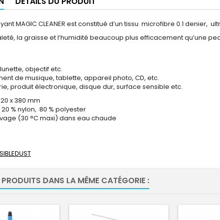
N
DÉTAILS DU PRODUIT
oyant MAGIC CLEANER est constitué d’un tissu microfibre 0.1 denier, u
aleté, la graisse et l’humidité beaucoup plus efficacement qu’une pea
unette, objectif etc.
ment de musique, tablette, appareil photo, CD, etc.
rie, produit électronique, disque dur, surface sensible etc.
320 x 380 mm
20 % nylon, 80 % polyester
avage (30 °C maxi) dans eau chaude
ISIBLEDUST
 PRODUITS DANS LA MÊME CATÉGORIE :