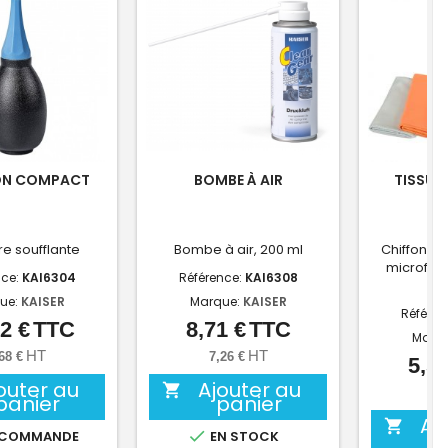
ON COMPACT
BOMBE À AIR
TISSU 
ire soufflante
Bombe à air, 200 ml
Chiffon d
microfibre
nce:
KAI6304
Référence:
KAI6308
ue:
KAISER
Marque:
KAISER
Référen
2 €
TTC
8,71 €
TTC
Prix
Prix
Marq
HT
HT
68 €
7,26 €
5,52
outer au
Ajouter au

4,
panier
panier
Aj


 COMMANDE
EN STOCK