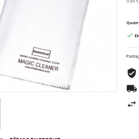
9,88 €
Quant

E
Parta