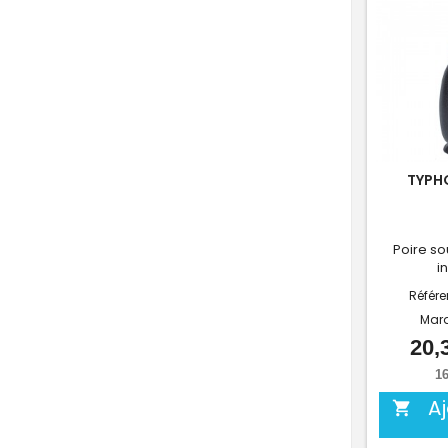
TYPH
Poire so
i
Référ
Mar
20,
16
A
