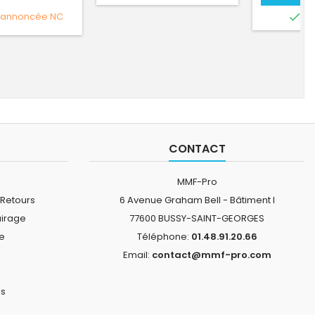
 annoncée
NC

EN
CONTACT
MMF-Pro
 Retours
6 Avenue Graham Bell - Bâtiment I
airage
77600 BUSSY-SAINT-GEORGES
ne
Téléphone:
01.48.91.20.66
Email:
contact@mmf-pro.com
is