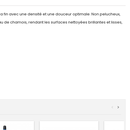
ltra fin avec une densité et une douceur optimale. Non pelucheux,
u de chamois, rendant les surfaces nettoyées brillantes et lisses,
<
>