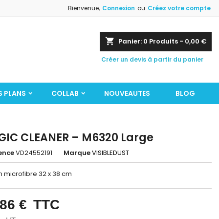
Bienvenue,
Connexion
ou
Créez votre compte
shopping_cart
Panier:
0
Produits - 0,00 €
Créer un devis à partir du panier
S PLANS
COLLAB
NOUVEAUTES
BLOG
IC CLEANER – M6320 Large
ence
VD24552191
Marque
VISIBLEDUST
n microfibre 32 x 38 cm
,86 €
TTC