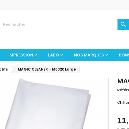

IMPRESSION
LABO
NOS MARQUES
BON
tifs
MAGIC CLEANER – M6320 Large
MAG
Référ
Chiffo
11