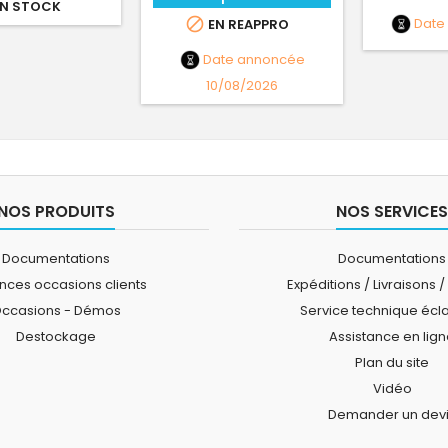
N STOCK
Date

EN REAPPRO
Date annoncée
10/08/2026
NOS PRODUITS
NOS SERVICES
Documentations
Documentations
ces occasions clients
Expéditions / Livraisons /
ccasions - Démos
Service technique écl
Destockage
Assistance en lig
Plan du site
Vidéo
Demander un dev