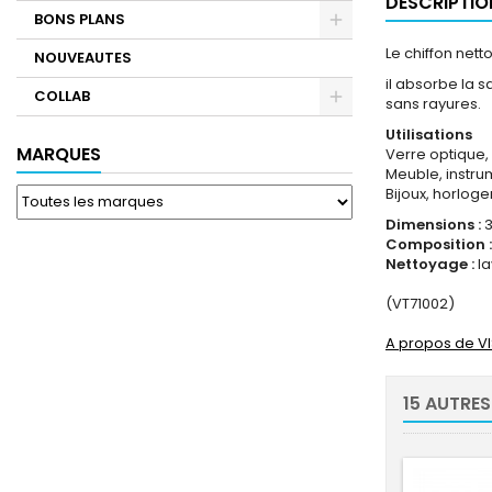
DESCRIPTIO
BONS PLANS
Le chiffon nett
NOUVEAUTES
il absorbe la s
COLLAB
sans rayures.
Utilisations
MARQUES
Verre optique, l
Meuble, instru
Bijoux, horloge
Dimensions :
Composition :
Nettoyage :
l
(VT71002)
A propos de V
15 AUTRES