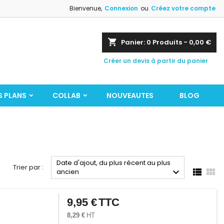
Bienvenue,
Connexion
ou
Créez votre compte
shopping_cart
Panier:
0
Produits - 0,00 €
Créer un devis à partir du panier
S PLANS
COLLAB
NOUVEAUTES
BLOG
Date d'ajout, du plus récent au plus
Trier par :



ancien
9,95 €
TTC
Prix
8,29 €
HT