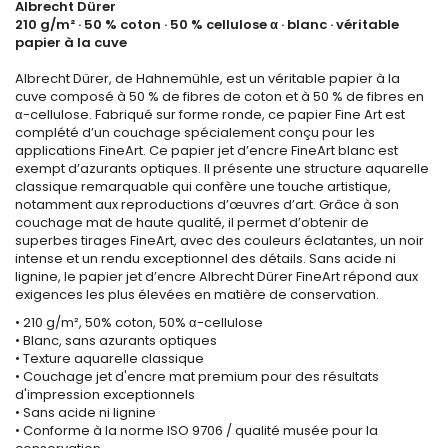
Albrecht Dürer
210 g/m² · 50 % coton · 50 % cellulose α · blanc · véritable
papier à la cuve
Albrecht Dürer, de Hahnemühle, est un véritable papier à la
cuve composé à 50 % de fibres de coton et à 50 % de fibres en
α-cellulose. Fabriqué sur forme ronde, ce papier Fine Art est
complété d’un couchage spécialement conçu pour les
applications FineArt. Ce papier jet d’encre FineArt blanc est
exempt d’azurants optiques. Il présente une structure aquarelle
classique remarquable qui confère une touche artistique,
notamment aux reproductions d’œuvres d’art. Grâce à son
couchage mat de haute qualité, il permet d’obtenir de
superbes tirages FineArt, avec des couleurs éclatantes, un noir
intense et un rendu exceptionnel des détails. Sans acide ni
lignine, le papier jet d’encre Albrecht Dürer FineArt répond aux
exigences les plus élevées en matière de conservation.
• 210 g/m², 50% coton, 50% α-cellulose
• Blanc, sans azurants optiques
• Texture aquarelle classique
• Couchage jet d'encre mat premium pour des résultats
d'impression exceptionnels
• Sans acide ni lignine
• Conforme à la norme ISO 9706 / qualité musée pour la