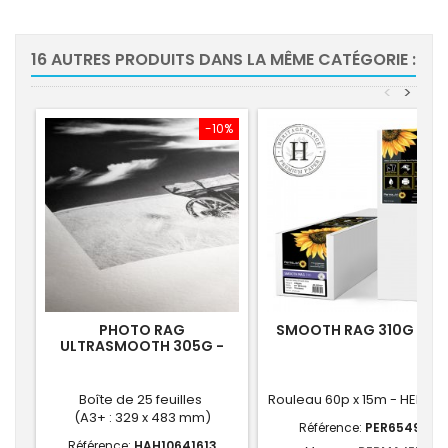
16 AUTRES PRODUITS DANS LA MÊME CATÉGORIE :
<
>
-10%
PHOTO RAG
SMOOTH RAG 310G - 60
ULTRASMOOTH 305G -
A3+
Boîte de 25 feuilles
Rouleau 60p x 15m - HERITA
(A3+ : 329 x 483 mm)
Référence:
PER65498
Référence:
HAH10641613