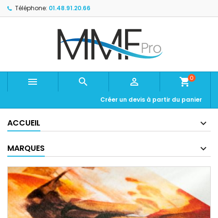
Téléphone:
01.48.91.20.66
0



shopping_cart
Créer un devis à partir du panier
ACCUEIL
MARQUES