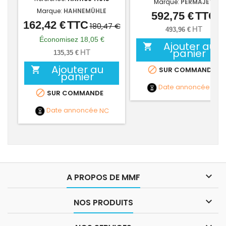
Marque:
PERMAJET
Marque:
HAHNEMÜHLE
592,75 €
TTC
Prix
162,42 €
TTC
Prix
Prix
180,47 €
HT
493,96 €
de
Économisez 18,05 €
Ajouter au

base
panier
HT
135,35 €
Ajouter au


SUR COMMANDE
panier
Date annoncée
NC

SUR COMMANDE
Date annoncée
NC

A PROPOS DE MMF

NOS PRODUITS