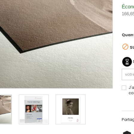
Écon
166,6
Quant

S
J'
co
Parta