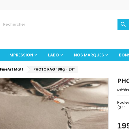

IMPRESSION
LABO
NOS MARQUES
BON
 FineArt Matt
PHOTO RAG 188g - 24"
PHO
Référ
Roulea
(24" 
19