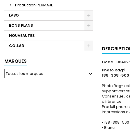
Production PERMAJET
LABO
BONS PLANS
NOUVEAUTES
COLLAB
DESCRIPTIO
MARQUES
Code
: 106402
Photo Rag®
188 · 308 · 50
Photo Rag® est 
support versati
Consensuel, ce 
différence.
Produit phare 
impressions av
• 188 · 308 · 50
• Blanc