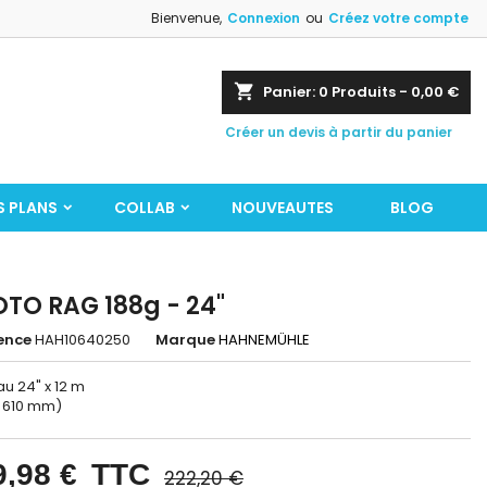
Bienvenue,
Connexion
ou
Créez votre compte
shopping_cart
Panier:
0
Produits - 0,00 €
Créer un devis à partir du panier
S PLANS
COLLAB
NOUVEAUTES
BLOG
TO RAG 188g - 24"
ence
HAH10640250
Marque
HAHNEMÜHLE
u 24" x 12 m
= 610 mm)
9,98 €
TTC
222,20 €