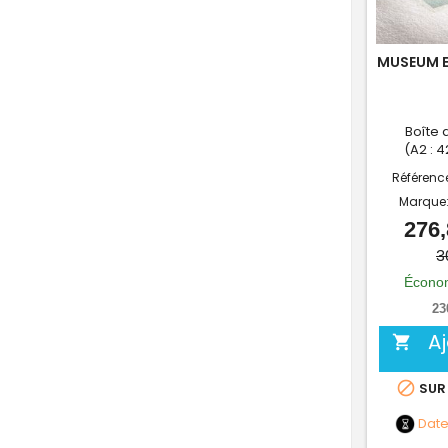
MUSEUM E
Boîte 
(A2 : 
Référenc
Marque
276,
3
Économ
23
A


SUR
Dat