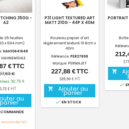
TCHING 350G -
P31 LIGHT TEXTURED ART
PORTRAIT 
A2
MATT 210G - 44P X 40M
de 25 feuilles
Rouleau papier d'art
Boîte
420 x 594 mm)
légèrement texturé 111.8cm x
Référen
40m
e:
HAH10641648
212,
Référence:
PER27898
:
HAHNEMÜHLE
177
Marque:
PERMAJET
87 €
TTC
Prix
Prix
Aj
227,88 €
TTC
Prix

de
07,63 €
HT
189,90 €
base
isez 30,76 €

E
Ajouter au

HT
0,72 €
panier
jouter au
panier

EN STOCK
 COMMANDE
e annoncée
NC