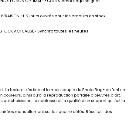
PROTECTION OPTIMALE • Colis & emballage soignés
LIVRAISON • 1-2 jours ouvrés pour les produits en stock
STOCK ACTUALISÉ • Synchro toutes les heures
 La texture très fine et la main souple du Photo Rag® en font un
n couleurs, ainsi qu’à la reproduction parfaite d’œuvres d’art.
ui choisissent la noblesse et la qualité d’un support qui fait la
irées manuellement sur les quatre côtés. Résultat : des