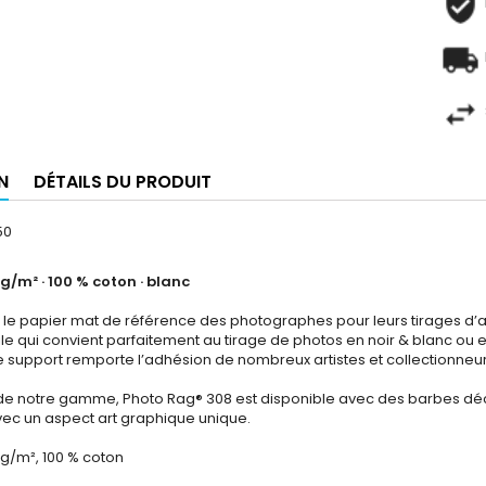
N
DÉTAILS DU PRODUIT
50
0 g/m² · 100 % coton · blanc
le papier mat de référence des photographes pour leurs tirages d’art.
le qui convient parfaitement au tirage de photos en noir & blanc ou e
support remporte l’adhésion de nombreux artistes et collectionneurs q
de notre gamme, Photo Rag® 308 est disponible avec des barbes déch
ec un aspect art graphique unique.
0 g/m², 100 % coton