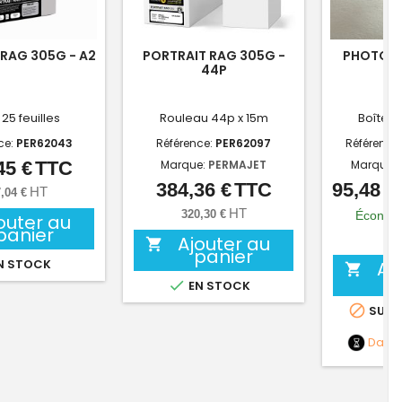
RAG 305G - A2
PORTRAIT RAG 305G -
PHOTO RA
44P
 25 feuilles
Rouleau 44p x 15m
Boîte de
ce:
PER62043
Référence:
PER62097
Référence
45 €
TTC
Marque:
PERMAJET
Marque:
Prix
384,36 €
TTC
95,48 €
Prix
HT
,04 €
HT
320,30 €
Économi
outer au
panier
Ajouter au
79,

panier
N STOCK
Aj


EN STOCK

SUR 
Date