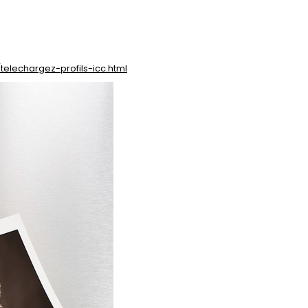
telechargez-profils-icc.html