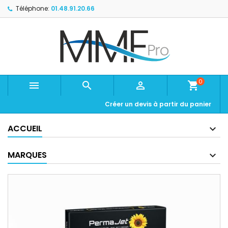
Téléphone:
01.48.91.20.66
0



shopping_cart
Créer un devis à partir du panier
ACCUEIL
MARQUES