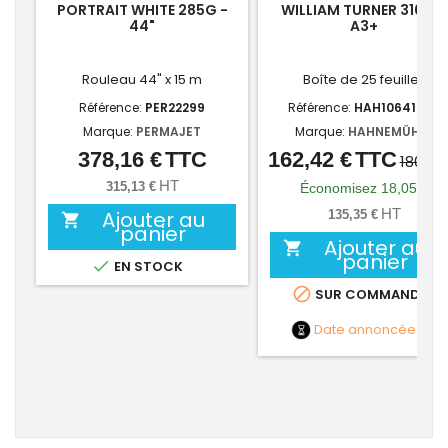
PORTRAIT WHITE 285G -
WILLIAM TURNER 310G -
44"
A3+
Rouleau 44" x 15 m
Boîte de 25 feuilles
Référence:
PER22299
Référence:
HAH10641645
Marque:
PERMAJET
Marque:
HAHNEMÜHLE
378,16 €
TTC
162,42 €
TTC
Prix
Prix
Prix
180,47
de
HT
315,13 €
Économisez 18,05 €
base
HT
Ajouter au
135,35 €

panier
Ajouter au

panier

EN STOCK

SUR COMMANDE
Date annoncée
NC