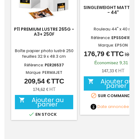
SINGLEWEIGHT MATTE 11
- 44"
P11 PREMIUM LUSTRE 265G -
Rouleau 44" x 40 m
A3+ 250F
Référence:
EPSS041855
Marque:
EPSON
Boîte papier photo lustré 250
176,79 €
TTC
Prix
Prix
186,10
feuilles 32.9 x 48.3 cm
de
Économisez 9,31 €
Référence:
PER26537
base
HT
147,33 €
Marque:
PERMAJET
Ajouter au
209,54 €
TTC
Prix

panier
HT
174,62 €

SUR COMMANDE
Ajouter au

panier
Date annoncée
NC

EN STOCK