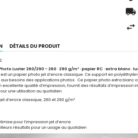
N
DÉTAILS DU PRODUIT
2
to Luster 260/290 - 260 · 290 g/m² · papier RC · extra blanc · lu
r est un papier photo jet d’encre classique. Ce support en polyéth
ux besoins des applications photos. Ce papier photo extra blanc offre
on excellente qualité d’impression, fournit des résultats d’impression 
ur une utilisation au quotidien.
jet d’encre classique, 260 et 290 g/m²
imise pour l’impression jet d’encre
eilleurs résultats pour un usage au quotidien