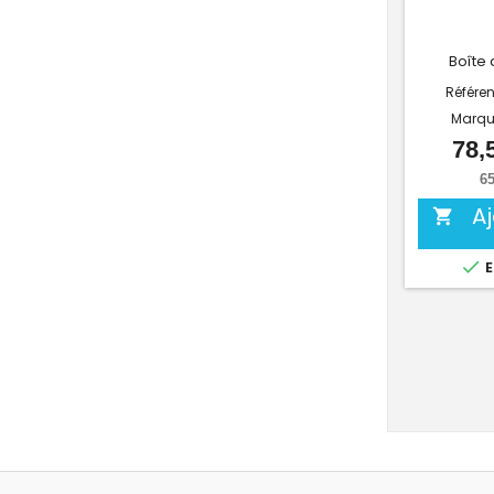
B
oîte
d
Référe
Marqu
78,
65
A


E