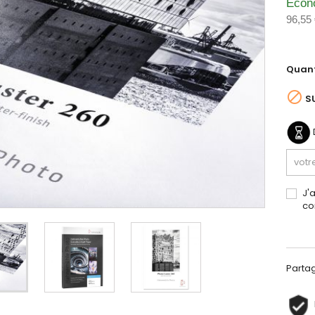
Écon
96,55
Quant

S
J'
co
Parta