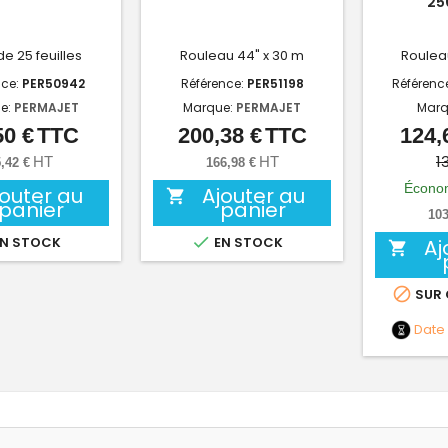
25
e 25 feuilles
Rouleau
44" x 30 m
Rouleau
nce:
PER50942
Référence:
PER51198
Référenc
e:
PERMAJET
Marque:
PERMAJET
Marq
50 €
TTC
200,38 €
TTC
124,
Prix
Prix
1
HT
HT
,42 €
166,98 €
Économ
jouter au
Ajouter au

panier
panier
103

N STOCK
EN STOCK
Aj


SUR
Date