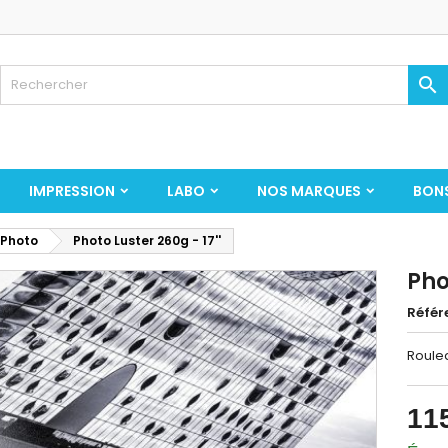

IMPRESSION
LABO
NOS MARQUES
BON
 Photo
Photo Luster 260g - 17''
Pho
Référ
Roule
11