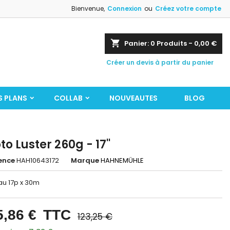
Bienvenue,
Connexion
ou
Créez votre compte
shopping_cart
Panier:
0
Produits - 0,00 €
Créer un devis à partir du panier
S PLANS
COLLAB
NOUVEAUTES
BLOG
to Luster 260g - 17''
ence
HAH10643172
Marque
HAHNEMÜHLE
au 17p x 30m
5,86 €
TTC
123,25 €