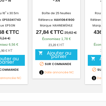
0G - 16"
- A4
310
 16" x 30.5m
Boîte de 25 feuilles
Roulea
e:
EPSS041743
Référence:
HAH10641900
Référence:
ue:
EPSON
Marque:
HAHNEMÜHLE
Marque:
68 €
TTC
27,84 €
TTC
436,9
Prix
Prix
Prix
Prix
29,62 €
de
de
31,24 €
46
Économisez 1,78 €
base
base
isez 6,56 €
Économi
HT
23,20 €
HT
,90 €
364
Ajouter au

panier
outer au
Aj

panier

SUR COMMANDE

 COMMANDE
SUR 
Date annoncée
NC
 annoncée
NC
Date