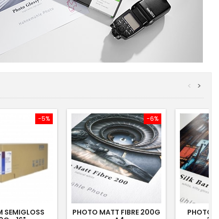
<
>
-5%
-6%
M SEMIGLOSS
PHOTO MATT FIBRE 200G
PHOTO SI