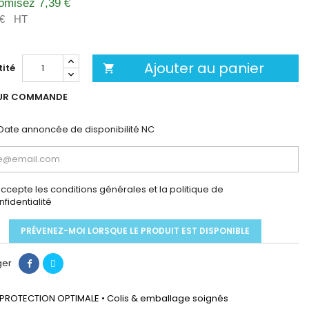
omisez 7,39 €
 €
HT
Ajouter au panier
ité

UR COMMANDE
Date annoncée de disponibilité
NC
accepte les conditions générales et la politique de
nfidentialité
PRÉVENEZ-MOI LORSQUE LE PRODUIT EST DISPONIBLE
ger
PROTECTION OPTIMALE • Colis & emballage soignés