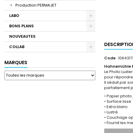
Production PERMAJET
LABO
BONS PLANS
NOUVEAUTES
DESCRIPTIO
COLLAB
Code
: 1064317
MARQUES
Hahnemühle Pho
Le Photo Luste
pour répondre a
Il séduit par s
parfaitement po
• Papier photo 
• Surface lisse
• Extra blanc
• Lustré
• Couchage opt
• Fournit les m