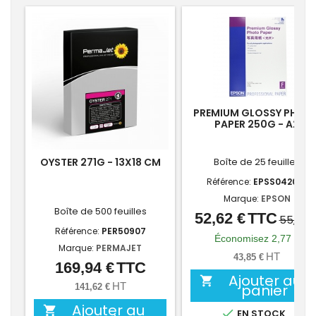
-5
PREMIUM GLOSSY PHOT
PAPER 250G - A2
OYSTER 271G - 13X18 CM
Boîte de 25 feuilles
Référence:
EPSS042091
Marque:
EPSON
Boîte de 500 feuilles
52,62 €
TTC
Prix
Prix
55,39 
Référence:
PER50907
de
Économisez 2,77 €
Marque:
PERMAJET
base
HT
43,85 €
169,94 €
TTC
Prix
Ajouter au

HT
panier
141,62 €
Ajouter au


EN STOCK