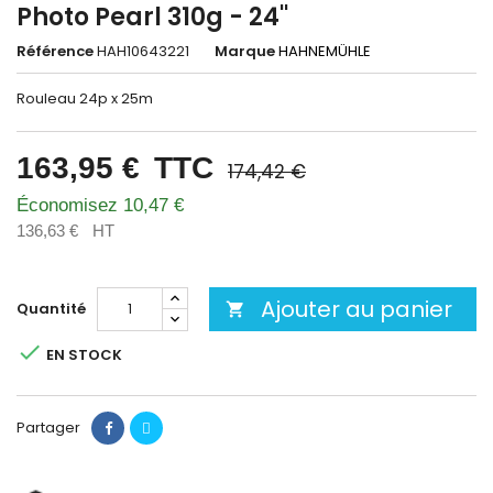
Photo Pearl 310g - 24''
Référence
HAH10643221
Marque
HAHNEMÜHLE
Rouleau 24p x 25m
163,95 €
TTC
174,42 €
Économisez 10,47 €
136,63 €
HT
Ajouter au panier
Quantité


EN STOCK
Partager