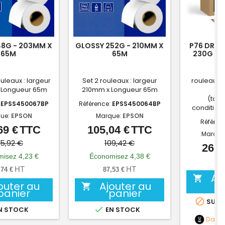
48G - 203MM X
GLOSSY 252G - 210MM X
P76 DRYL
65M
65M
230G - 
ouleaux : largeur
Set 2 rouleaux : largeur
rouleau pa
 Longueur 65m
210mm x Longueur 65m
D
(tarif
:
EPSS450067BP
Référence:
EPSS450064BP
condition
ue:
EPSON
Marque:
EPSON
Référen
69 €
TTC
105,04 €
TTC
Prix
Prix
Prix
Prix
Marque
de
de
05,92 €
109,42 €
26,0
base
base
isez 4,23 €
Économisez 4,38 €
21,
HT
HT
,74 €
87,53 €
Aj

outer au
Ajouter au

panier
panier

SUR 

N STOCK
EN STOCK
Date