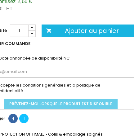
omisez 2,66 €
 €
HT
Ajouter au panier
ité

UR COMMANDE
Date annoncée de disponibilité
NC
accepte les conditions générales et la politique de
nfidentialité
PRÉVENEZ-MOI LORSQUE LE PRODUIT EST DISPONIBLE
ger
PROTECTION OPTIMALE • Colis & emballage soignés