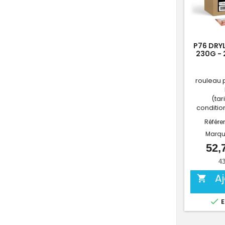
P76 DRY
230G -
rouleau 
(tari
conditio
Référe
Marqu
52,
43
A


E