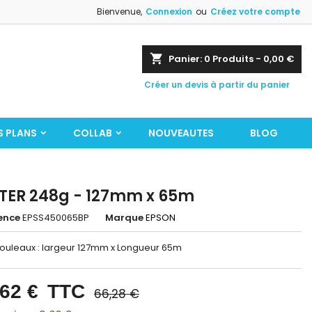
Bienvenue,
Connexion
ou
Créez votre compte
shopping_cart
Panier:
0
Produits - 0,00 €
Créer un devis à partir du panier
S PLANS
COLLAB
NOUVEAUTES
BLOG
TER 248g - 127mm x 65m
ence
EPSS450065BP
Marque
EPSON
rouleaux : largeur 127mm x Longueur 65m
,62 €
TTC
66,28 €