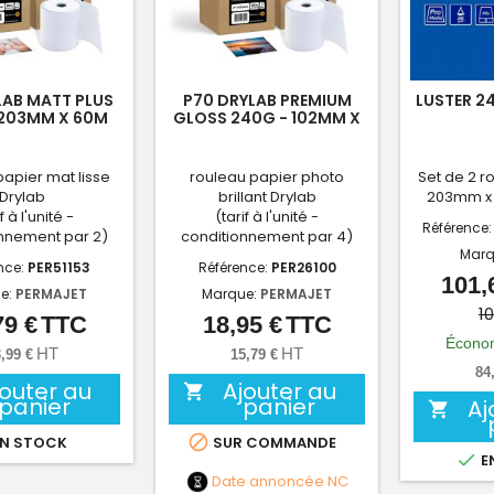
LAB MATT PLUS
P70 DRYLAB PREMIUM
LUSTER 2
 203MM X 60M
GLOSS 240G - 102MM X
65M
papier mat lisse
rouleau papier photo
Set de 2 r
Drylab
brillant Drylab
203mm x
f à l'unité -
(tarif à l'unité -
Référence
nnement par 2)
conditionnement par 4)
Marq
nce:
PER51153
Référence:
PER26100
101,
e:
PERMAJET
Marque:
PERMAJET
1
79 €
TTC
18,95 €
TTC
Prix
Prix
Économ
HT
HT
,99 €
15,79 €
84
jouter au
Ajouter au

panier
panier
Aj


N STOCK
SUR COMMANDE

E
Date annoncée
NC