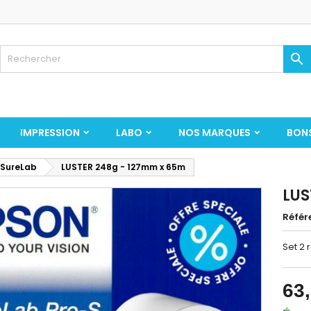

IMPRESSION
LABO
NOS MARQUES
BON
 SureLab
LUSTER 248g - 127mm x 65m
LUS
Référ
Set 2 
63