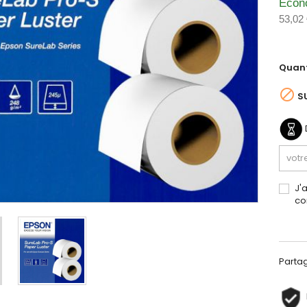
Écon
53,02
Quant

S
J'
co
Parta