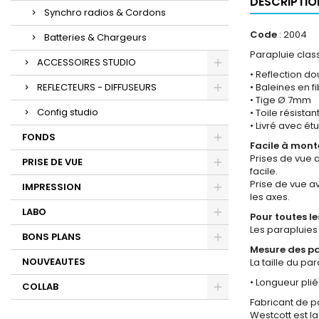
DESCRIPTIO
Synchro radios & Cordons
Code
: 2004
Batteries & Chargeurs
Parapluie class
ACCESSOIRES STUDIO
• Reflection do
REFLECTEURS - DIFFUSEURS
• Baleines en f
• Tige Ø 7mm
Config studio
• Toile résistan
• Livré avec ét
FONDS
Facile à mont
Prises de vue 
PRISE DE VUE
facile.
Prise de vue av
IMPRESSION
les axes.
LABO
Pour toutes le
Les parapluies 
BONS PLANS
Mesure des p
NOUVEAUTES
La taille du pa
• Longueur plié
COLLAB
Fabricant de p
Westcott est l