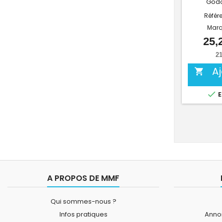
Godo
Référ
Marq
25,
21
A


E
A PROPOS DE MMF
Qui sommes-nous ?
Infos pratiques
Annon