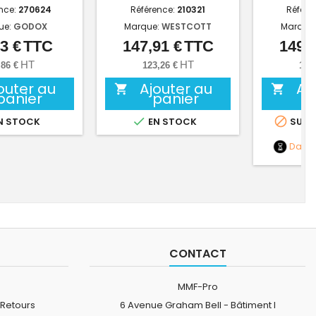
nce:
270624
Référence:
210321
Référe
ue:
GODOX
Marque:
WESTCOTT
Marque
3 €
TTC
147,91 €
TTC
149,0
Prix
Prix
HT
HT
,86 €
123,26 €
124
outer au
Ajouter au
Aj


panier
panier


N STOCK
EN STOCK
SUR 
Date
CONTACT
MMF-Pro
 Retours
6 Avenue Graham Bell - Bâtiment I