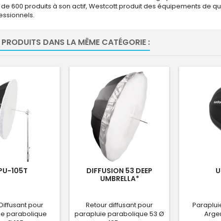
s de 600 produits à son actif, Westcott produit des équipements de q
essionnels.
 PRODUITS DANS LA MÊME CATÉGORIE :
PU-105T
DIFFUSION 53 DEEP
U
UMBRELLA*
Diffusant pour
Retour diffusant pour
Paraplui
ie parabolique
parapluie parabolique 53 Ø
Arge