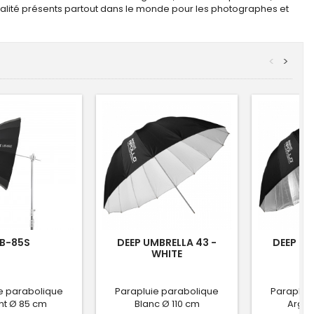
ualité présents partout dans le monde pour les photographes et
<
>
B-85S
DEEP UMBRELLA 43 -
DEEP UM
WHITE
S
e parabolique
Parapluie parabolique
Paraplui
nt Ø 85 cm
Blanc Ø 110 cm
Argen