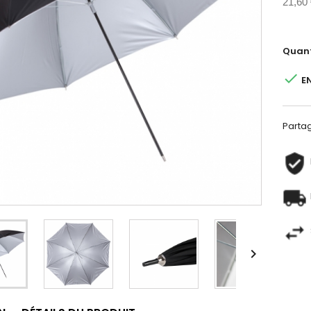
21,60
Quant

E
Parta
