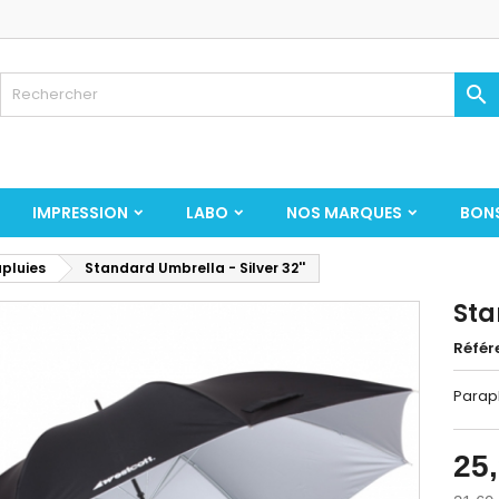

IMPRESSION
LABO
NOS MARQUES
BON
pluies
Standard Umbrella - Silver 32''
Sta
Référ
Parapl
25