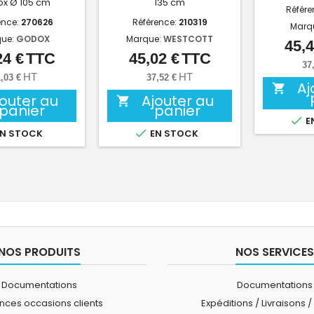
x Ø 105 cm
135 cm
Référe
ence:
270626
Référence:
210319
Marq
ue:
GODOX
Marque:
WESTCOTT
45,4
24 €
TTC
45,02 €
TTC
Prix
Prix
37
HT
HT
,03 €
37,52 €
Aj

jouter au
Ajouter au

panier
panier

E

N STOCK
EN STOCK
NOS PRODUITS
NOS SERVICES
Documentations
Documentations
ces occasions clients
Expéditions / Livraisons /