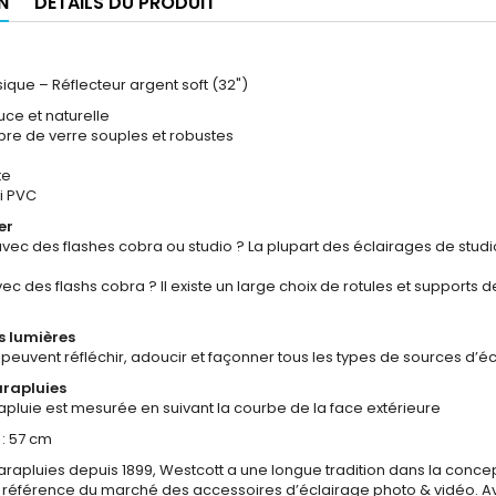
N
DÉTAILS DU PRODUIT
ique – Réflecteur argent soft (32")
uce et naturelle
ibre de verre souples et robustes
te
ui PVC
er
avec des flashes cobra ou studio ? La plupart des éclairages de stu
ec des flashs cobra ? Il existe un large choix de rotules et supports
s lumières
peuvent réfléchir, adoucir et façonner tous les types de sources d’écl
arapluies
rapluie est mesurée en suivant la courbe de la face extérieure
 : 57 cm
arapluies depuis 1899, Westcott a une longue tradition dans la concept
a référence du marché des accessoires d’éclairage photo & vidéo. Av