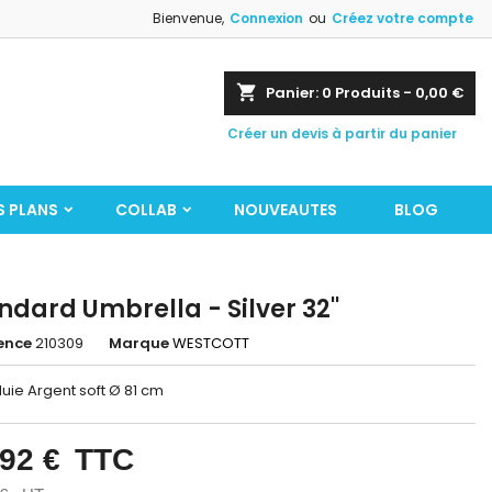
Bienvenue,
Connexion
ou
Créez votre compte
shopping_cart
Panier:
0
Produits - 0,00 €
Créer un devis à partir du panier
S PLANS
COLLAB
NOUVEAUTES
BLOG
ndard Umbrella - Silver 32''
ence
210309
Marque
WESTCOTT
uie Argent soft Ø 81 cm
,92 €
TTC