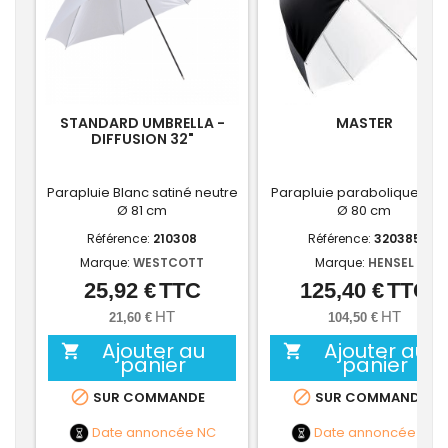
STANDARD UMBRELLA -
MASTER
DIFFUSION 32"
Parapluie Blanc satiné neutre
Parapluie parabolique Bla
Ø 81 cm
Ø 80 cm
Référence:
210308
Référence:
320385
Marque:
WESTCOTT
Marque:
HENSEL
25,92 €
TTC
125,40 €
TTC
Prix
Prix
HT
HT
21,60 €
104,50 €
Ajouter au
Ajouter au


panier
panier


SUR COMMANDE
SUR COMMANDE
Date annoncée
NC
Date annoncée
NC