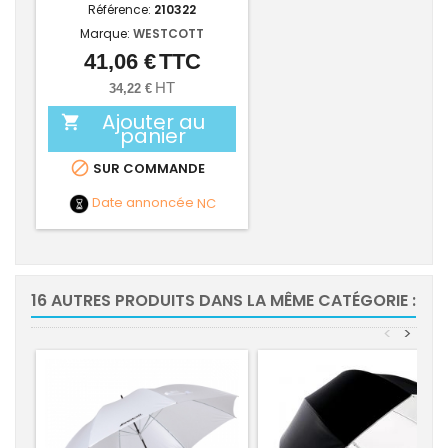
Référence:
210322
Marque:
WESTCOTT
41,06 €
TTC
Prix
HT
34,22 €
Ajouter au

panier

SUR COMMANDE
Date annoncée
NC
16 AUTRES PRODUITS DANS LA MÊME CATÉGORIE :
<
>