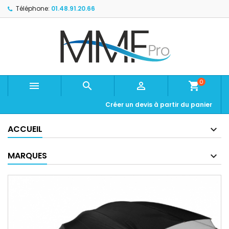
Téléphone:
01.48.91.20.66
0



shopping_cart
Créer un devis à partir du panier
ACCUEIL
MARQUES