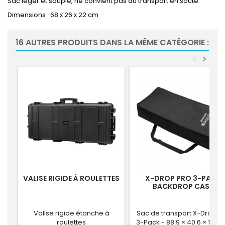
Sac léger et souple, ne convient pas au transport en soute.
Dimensions : 68 x 26 x 22 cm
16 AUTRES PRODUITS DANS LA MÊME CATÉGORIE :
<
>
VALISE RIGIDE À ROULETTES
X-DROP PRO 3-PACK
BACKDROP CASE
Valise rigide étanche à
Sac de transport X-Drop P
roulettes
3-Pack - 88.9 × 40.6 × 19.1 