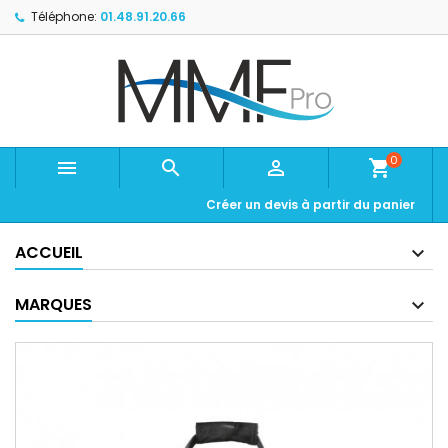
Téléphone:
01.48.91.20.66
0



shopping_cart
Créer un devis à partir du panier
ACCUEIL
MARQUES