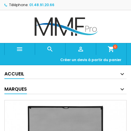
Téléphone:
01.48.91.20.66
0



shopping_cart
Créer un devis à partir du panier
ACCUEIL
MARQUES