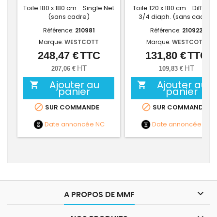
Toile 180 x 180 cm - Single Net
Toile 120 x 180 cm - Diffuseu
(sans cadre)
3/4 diaph. (sans cadre)
Référence:
210981
Référence:
210922
Marque:
WESTCOTT
Marque:
WESTCOTT
248,47 €
TTC
131,80 €
TTC
Prix
Prix
HT
HT
207,06 €
109,83 €
Ajouter au
Ajouter au


panier
panier


SUR COMMANDE
SUR COMMANDE
Date annoncée
NC
Date annoncée
NC

A PROPOS DE MMF