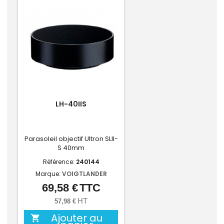
LH-40IIS
Parasoleil objectif Ultron SLII-
S 40mm
Référence:
240144
Marque:
VOIGTLANDER
69,58 €
TTC
Prix
HT
57,98 €
Ajouter au
