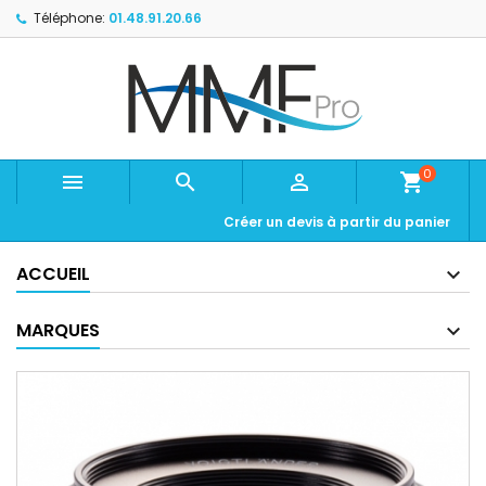
Téléphone:
01.48.91.20.66
0



shopping_cart
Créer un devis à partir du panier
ACCUEIL
MARQUES