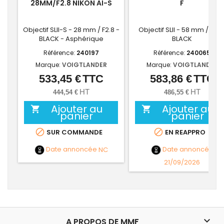
28MM/F2.8 NIKON AI-S
F
Objectif SLII-S - 28 mm / F2.8 -
Objectif SLII - 58 mm / F1.4 
BLACK - Asphérique
BLACK
Référence:
240197
Référence:
240065
Marque:
VOIGTLANDER
Marque:
VOIGTLANDER
533,45 €
TTC
583,86 €
TTC
Prix
Prix
HT
HT
444,54 €
486,55 €
Ajouter au
Ajouter au


panier
panier


SUR COMMANDE
EN REAPPRO
Date annoncée
NC
Date annoncée
21/09/2026

A PROPOS DE MMF