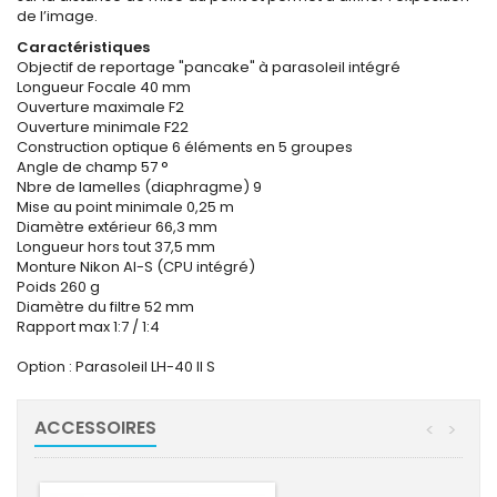
de l’image.
Caractéristiques
Objectif de reportage "pancake" à parasoleil intégré
Longueur Focale 40 mm
Ouverture maximale F2
Ouverture minimale F22
Construction optique 6 éléments en 5 groupes
Angle de champ 57 °
Nbre de lamelles (diaphragme) 9
Mise au point minimale 0,25 m
Diamètre extérieur 66,3 mm
Longueur hors tout 37,5 mm
Monture Nikon AI-S (CPU intégré)
Poids 260 g
Diamètre du filtre 52 mm
Rapport max 1:7 / 1:4
Option : Parasoleil LH-40 II S
ACCESSOIRES
<
>