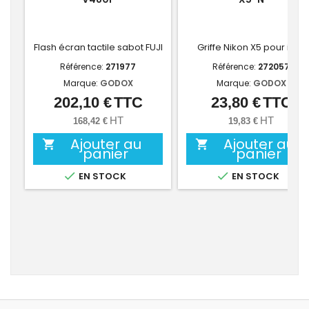
Flash écran tactile sabot FUJI
Griffe Nikon X5 pour iT32
Référence:
271977
Référence:
272057
Marque:
GODOX
Marque:
GODOX
202,10 €
TTC
23,80 €
TTC
Prix
Prix
HT
HT
168,42 €
19,83 €
Ajouter au
Ajouter au


panier
panier


EN STOCK
EN STOCK