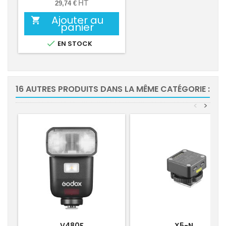
HT
29,74 €
Ajouter au

panier

EN STOCK
16 AUTRES PRODUITS DANS LA MÊME CATÉGORIE :
<
>
V480F
X5-N