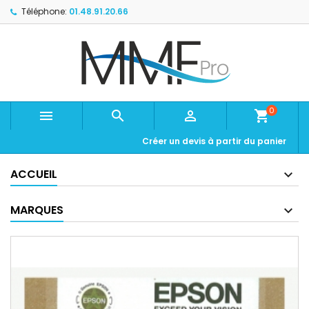
Téléphone:
01.48.91.20.66
0



shopping_cart
Créer un devis à partir du panier
ACCUEIL
MARQUES