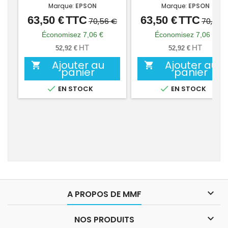
Marque:
EPSON
Marque:
EPSON
63,50 €
TTC
63,50 €
TTC
Prix
Prix
Prix
Prix
70,56 €
70,56 
de
de
Économisez 7,06 €
Économisez 7,06 €
base
base
HT
HT
52,92 €
52,92 €
Ajouter au
Ajouter au


panier
panier


EN STOCK
EN STOCK

A PROPOS DE MMF

NOS PRODUITS