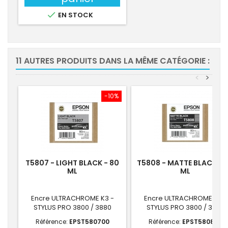

EN STOCK
11 AUTRES PRODUITS DANS LA MÊME CATÉGORIE :
<
>
-10%
-10
T5807 - LIGHT BLACK - 80
T5808 - MATTE BLACK - 
ML
ML
Encre ULTRACHROME K3 -
Encre ULTRACHROME K3 -
STYLUS PRO 3800 / 3880
STYLUS PRO 3800 / 3880
Référence:
EPST580700
Référence:
EPST580800