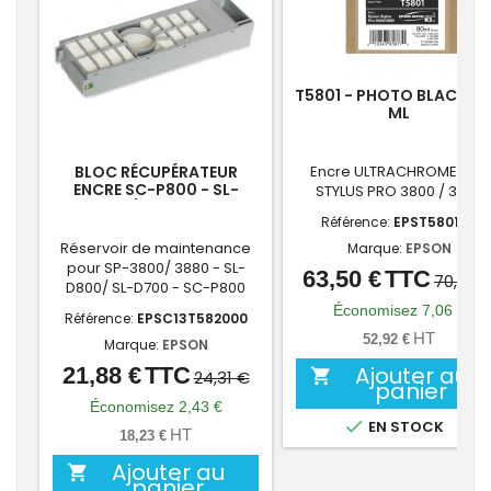
T5801 - PHOTO BLACK - 
ML
BLOC RÉCUPÉRATEUR
Encre ULTRACHROME K3 -
ENCRE SC-P800 - SL-
STYLUS PRO 3800 / 3880
D800/D700 - SP-
Référence:
EPST580100
3800/3880
Réservoir de maintenance
Marque:
EPSON
pour SP-3800/ 3880 - SL-
63,50 €
TTC
Prix
Prix
70,56 
D800/ SL-D700 - SC-P800
de
Économisez 7,06 €
Référence:
EPSC13T582000
base
HT
52,92 €
Marque:
EPSON
Ajouter au
21,88 €
TTC
Prix
Prix

24,31 €
panier
de
Économisez 2,43 €

EN STOCK
base
HT
18,23 €
Ajouter au

panier