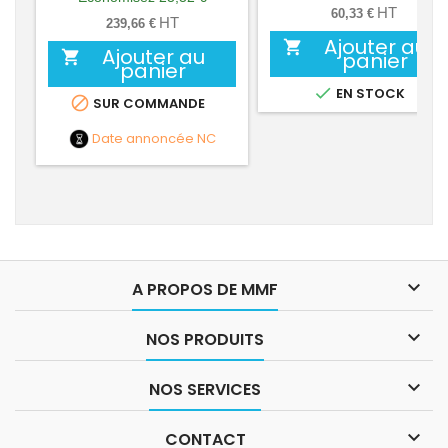
HT
60,33 €
base
HT
239,66 €
Ajouter au

Ajouter au

panier
panier

EN STOCK

SUR COMMANDE
Date annoncée
NC

A PROPOS DE MMF

NOS PRODUITS

NOS SERVICES

CONTACT