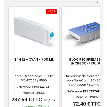
<
>
-7,5%
T44J2 - CYAN - 700 ML
BLOC RÉCUPÉRATEUR
ENCRE SC-P10000 /
P20000
Encre Ultrachrome PRO 12 -
Réservoir de maintenanc
SC-P7500 / 9500
pour SureColor SC-20500 
SC-P20000 / SC-P10000
Référence:
EPST44J240
Référence:
EPSC13T619300
Marque:
EPSON
Marque:
EPSON
287,59 €
TTC
Prix
Prix
310,91 €
72,40 €
TTC
Prix
de
Économisez 23,32 €