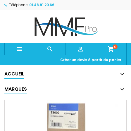
Téléphone:
01.48.91.20.66
0



shopping_cart
Créer un devis à partir du panier
ACCUEIL
MARQUES