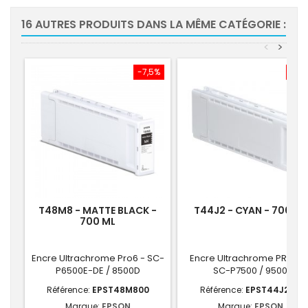
16 AUTRES PRODUITS DANS LA MÊME CATÉGORIE :
<
>
-7,5%
-7,
T48M8 - MATTE BLACK -
T44J2 - CYAN - 700 ML
700 ML
Encre Ultrachrome Pro6 - SC-
Encre Ultrachrome PRO 12 
P6500E-DE / 8500D
SC-P7500 / 9500
Référence:
EPST48M800
Référence:
EPST44J240
Marque:
EPSON
Marque:
EPSON