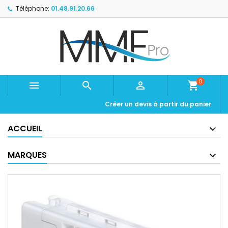
Téléphone:
01.48.91.20.66
0



shopping_cart
Créer un devis à partir du panier
ACCUEIL
MARQUES