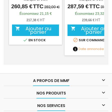
260,85 €
TTC
287,59 €
TTC
Prix
Prix
Prix
Prix
282,00 €
310,91
de
de
Économisez 21,15 €
Économisez 23,32 €
base
base
HT
HT
217,38 €
239,66 €
Ajouter au
Ajouter au


panier
panier


EN STOCK
SUR COMMANDE
Date annoncée
NC

A PROPOS DE MMF

NOS PRODUITS

NOS SERVICES